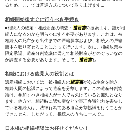
るため、ここでは普通方式について取り上げます...
相続開始後すぐに行うべき手続き
■相続人の確定・相続財産の調査・
遺言書
の捜索まず、誰が相
続人になるのかを明らかにする必要があります。これは、被
相続人の死亡から出生までの戸籍謄本および、相続人の戸籍
謄本を取り寄せることによって行います。次に、相続放棄や
限定承認、遺産分割協議に備えて相続財産がどのぐらいなの
か調査する必要があります。そして、
遺言書
も...
相続における後見人の役割とは
遺産相続においては、被相続人の
遺言書
がある場合を除き、
相続人間の協議によって遺産を分割します。この遺産分割協
議は、参加すべき相続人が一人でも欠けていると無効となり
ます。他方で、相続時に認知症などで事理弁識能力を喪失し
ている相続人は、法律行為である遺産分割協議を行うことが
できません。したがって、相続人のうちに一人で...
日本橋の相続相談はお任せください！