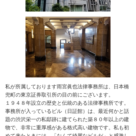
私が所属しております雨宮眞也法律事務所は、日本橋
兜町の東京証券取引所の目の前にございます。
１９４８年設⽴の歴史と伝統のある法律事務所です。
事務所が入っているビル（日証館）は、最近何かと話
題の渋沢栄一の私邸跡に建てられた築８０年以上の建
物で、非常に重厚感がある格式高い建物です。私も初
めて来たときには、「なんて綺麗なビルだ」と感激し