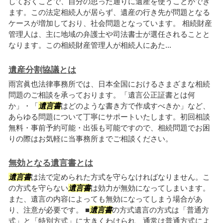
しておくことで、自分の思った通りに遺産を使うことができ
ます。この法定相続人が居らず、遺産の行き先が問題となる
ケースが増加しており、社会問題となっています。 相続財産
管理人は、主に地域の弁護士や司法書士が選任されることと
なります。この相続財産管理人が相続人にあた...
遺産分割協議とは
雨宮眞也法律事務所では、日本全国におけるさまざまな相続
問題のご相談を承っております。「遺言公正証書とは何
か」・「
遺言書
はどのような書き方で作成すべきか」など、
あらゆる問題について丁寧にサポートいたします。初回相談
無料・事前予約可能・出張も可能ですので、相続問題でお困
りの際はお気軽に当事務所までご相談ください。
無効となる遺言書とは
遺言書
は法で定められた方式を守らなければなりません。こ
の方式を守らない
遺言書
は効力が無効になってしまいます。
また、遺言の内容によっても無効になってしまう場合があ
り、注意が必要です。 ■
遺言書
の方式遺言の方式は「普通方
式」と「特別方式」に大きくわけられ、通常は普通方式によ