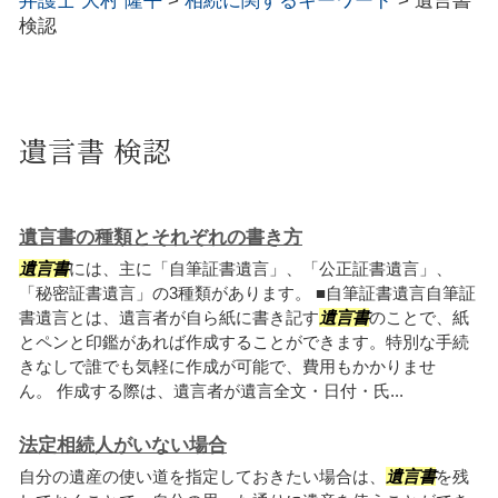
弁護士 大村 隆平
>
相続に関するキーワード
>
遺言書
検認
遺言書 検認
遺言書の種類とそれぞれの書き方
遺言書
には、主に「自筆証書遺言」、「公正証書遺言」、
「秘密証書遺言」の3種類があります。 ■自筆証書遺言自筆証
書遺言とは、遺言者が自ら紙に書き記す
遺言書
のことで、紙
とペンと印鑑があれば作成することができます。特別な手続
きなしで誰でも気軽に作成が可能で、費用もかかりませ
ん。 作成する際は、遺言者が遺言全文・日付・氏...
法定相続人がいない場合
自分の遺産の使い道を指定しておきたい場合は、
遺言書
を残