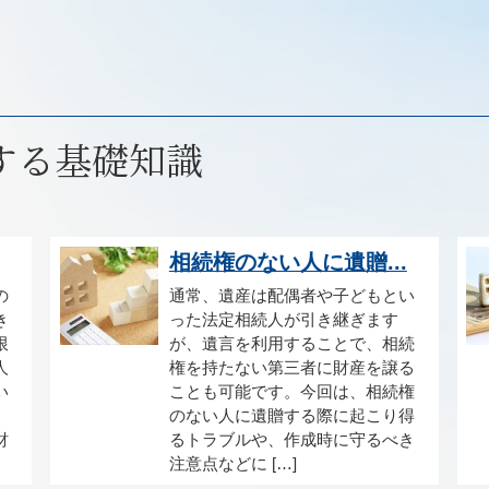
する基礎知識
相続権のない人に遺贈...
の
通常、遺産は配偶者や子どもとい
き
った法定相続人が引き継ぎます
限
が、遺言を利用することで、相続
人
権を持たない第三者に財産を譲る
い
ことも可能です。今回は、相続権
のない人に遺贈する際に起こり得
財
るトラブルや、作成時に守るべき
注意点などに […]