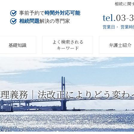
相続に関
事前予約で
時間外対応可能
03-
tel.
相続問題
解決の専門家
営業日・ 営業時
よく検索される
基礎知識
弁護士紹介
キーワード
義務｜法改正によりどう変わった