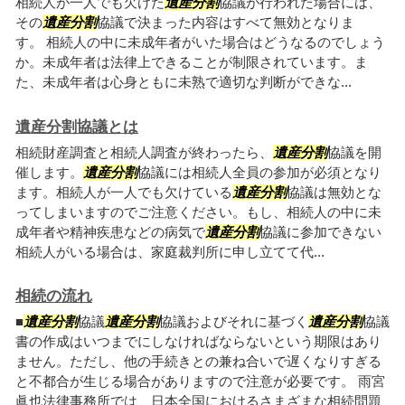
相続人が一人でも欠けた
遺産分割
協議が行われた場合には、
その
遺産分割
協議で決まった内容はすべて無効となりま
す。 相続人の中に未成年者がいた場合はどうなるのでしょう
か。未成年者は法律上できることが制限されています。ま
た、未成年者は心身ともに未熟で適切な判断ができな...
遺産分割協議とは
相続財産調査と相続人調査が終わったら、
遺産分割
協議を開
催します。
遺産分割
協議には相続人全員の参加が必須となり
ます。相続人が一人でも欠けている
遺産分割
協議は無効とな
ってしまいますのでご注意ください。もし、相続人の中に未
成年者や精神疾患などの病気で
遺産分割
協議に参加できない
相続人がいる場合は、家庭裁判所に申し立てて代...
相続の流れ
■
遺産分割
協議
遺産分割
協議およびそれに基づく
遺産分割
協議
書の作成はいつまでにしなければならないという期限はあり
ません。ただし、他の手続きとの兼ね合いで遅くなりすぎる
と不都合が生じる場合がありますので注意が必要です。 雨宮
眞也法律事務所では、日本全国におけるさまざまな相続問題