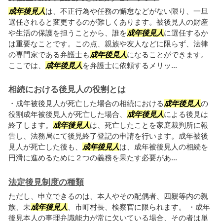
成年後見人
は、不正行為や任務の懈怠などがない限り、一旦
選任されると変更するのが難しくあります。被後見人の財産
や生活の保護を担うことから、誰を
成年後見人
に選任するか
は重要なことです。この点、親族や友人などに限らず、法律
の専門家である弁護士も
成年後見人
になることができます。
ここでは、
成年後見人
を弁護士に依頼するメリッ...
相続における後見人の役割とは
・成年被後見人が死亡した場合の相続における
成年後見人
の
役割成年被後見人が死亡した場合、
成年後見人
による後見は
終了します。
成年後見人
は、死亡したことを家庭裁判所に報
告し、法務局にて後見終了登記の申請を行います。成年被後
見人が死亡した後も、
成年後見人
は、成年被後見人の相続を
円滑に進めるために２つの義務を果たす必要があ...
法定後見制度の種類
ただし、申立できるのは、本人やその配偶者、四親等内の親
族、未
成年後見人
、市町村長、検察官に限られます。 ・成年
後見本人の事理弁識能力が常に欠いている場合、その者は単