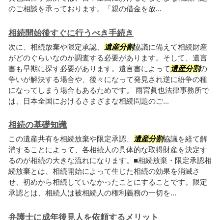
のご相談を承っております。「親の借金を放...
相続開始後すぐに行うべき手続き
次に、相続放棄や限定承認、
遺産分割
協議に備えて相続財産
がどのぐらいなのか調査する必要があります。そして、遺言
書も早期に探す必要があります。遺言書によって
遺産分割
の
争いが解決する場合や、後々になって発見され逆に紛争の種
になってしまう場合もあるためです。 雨宮眞也法律事務所で
は、日本全国におけるさまざまな相続問題のご...
相続の基礎知識
この遺産共有を相続放棄や限定承認、
遺産分割
協議を経て解
消することによって、各相続人の具体的な取得財産を決定す
るのが相続の大きな流れになります。■相続放棄・限定承認相
続放棄とは、相続開始によって生じた相続の効果を消滅さ
せ、初めから相続していなかったことにすることです。限定
承認とは、相続人は被相続人の権利義務の一切を...
弁護士に成年後見人を依頼するメリット