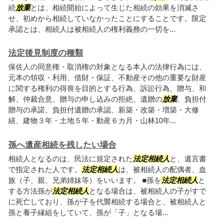
続
放棄
とは、相続開始によって生じた相続の効果を消滅さ
せ、初めから相続していなかったことにすることです。限定
承認とは、相続人は被相続人の権利義務の一切を...
法定後見制度の種類
保佐人の同意権・取消権の対象となる本人の法律行為には、
元本の領収・利用、借財・保証、不動産その他の重要な財産
に関する権利の得喪を目的とする行為、訴訟行為、贈与、和
解、仲裁合意、贈与の申し込みの拒絶、遺贈の
放棄
、負担付
贈与の承諾、負担付遺贈の承認、新築・改築・増築・大修
繕、建物３年・土地５年・動産６カ月・山林10年...
孫へ遺産相続を残したい場合
相続人となるのは、民法に規定された
法定相続人
と、遺言書
で指定された人です。
法定相続人
は、被相続人の配偶者、血
族（子、親、兄弟姉妹等）をいいます。 ■孫を
法定相続人
と
する方法孫が
法定相続人
となる場合は、被相続人の子がすで
に死亡しており、孫が子を代襲相続する場合と、被相続人と
孫と養子縁組をしていて、孫が「子」となる場...