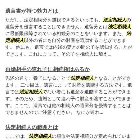
遺言書が持つ効力とは
ただし、法定相続分を無視できるといっても、
法定相続人
の
遺留分を侵害することはできません。遺留分とは
法定相続人
に最低限保障されている相続分のことをいいます。また、
法
定相続人
以外の者にも自分の財産を遺贈することができま
す。 他にも、遺言では内縁の妻との間の子を認知することが
できます。これによって、その子を相続人に加え...
再婚相手の連れ子に相続権はあるか
先述の通り、養子になることで
法定相続人
となることができ
ます。 二つ目は、遺言によって財産を遺贈する方法です。遺
言では
法定相続人
でない者にも遺産を遺贈することができま
す。そのため、遺贈として連れ子に財産を渡すことができま
す。ここで、遺言では他の相続人の遺留分を侵害することは
できませんのでご注意ください。 なにか連れ...
法定相続人の範囲とは
ここでは、
法定相続人
の順位や法定相続分が定められていま