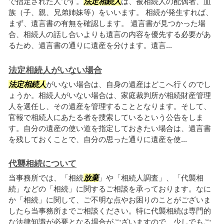
で指定された人です。
法定相続人
は、被相続人の配偶者、血
族（子、親、兄弟姉妹等）をいいます。 相続が発生すれば、
まず、遺言書の有無を確認します。 遺言書が見つかった場
合、相続人の話し合いよりも遺言の内容を優先する必要があ
るため、遺言書の通りに遺産を分けます。遺言...
法定相続人がいない場合
法定相続人
がいない場合は、自身の遺産はどこへ行くのでし
ょうか。相続人がいない場合は、家庭裁判所が相続財産管理
人を選任し、その遺産を管理することとなります。そして、
官報で相続人にあたる者を捜索しているという公告をしま
す。自分の遺産の使い道を指定しておきたい場合は、遺言書
を残しておくことで、自分の思った通りに遺産を使...
代襲相続について
当事務所では、「相続
放棄
」や「相続人調査」、「代襲相
続」などの「相続」に関するご相談を承っております。なに
か「相続」に関して、ご不明な点やお困りのことがございま
したら当事務所までご相談ください。特に代襲相続は専門的
な法律知識が必要となる場合がございますので、少しでもご