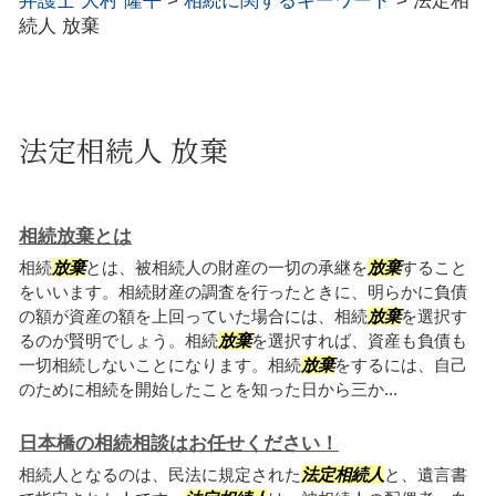
弁護士 大村 隆平
>
相続に関するキーワード
>
法定相
続人 放棄
法定相続人 放棄
相続放棄とは
相続
放棄
とは、被相続人の財産の一切の承継を
放棄
すること
をいいます。相続財産の調査を行ったときに、明らかに負債
の額が資産の額を上回っていた場合には、相続
放棄
を選択す
るのが賢明でしょう。相続
放棄
を選択すれば、資産も負債も
一切相続しないことになります。相続
放棄
をするには、自己
のために相続を開始したことを知った日から三か...
日本橋の相続相談はお任せください！
相続人となるのは、民法に規定された
法定相続人
と、遺言書