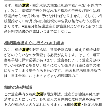
まず、相続
放棄
・限定承認の期限は相続開始から3か月以内で
す。次に、準確定申告と呼ばれる所得税の申告及び納付は相
続開始から4か月以内に行わなければなりません。そして、相
続開始から10か月以内に相続税の申告及び納付を行う必要が
あります。■遺産分割協議遺産分割協議およびそれに基づく遺
産分割協議書の作成はいつまでにしなけ...
相続開始後すぐに行うべき手続き
次に、相続
放棄
や限定承認、遺産分割協議に備えて相続財産
がどのぐらいなのか調査する必要があります。そして、遺言
書も早期に探す必要があります。遺言書によって遺産分割の
争いが解決する場合や、後々になって発見され逆に紛争の種
になってしまう場合もあるためです。 雨宮眞也法律事務所で
は、日本全国におけるさまざまな相続問題のご...
相続の基礎知識
この遺産共有を相続
放棄
や限定承認、遺産分割協議を経て解
消することによって、各相続人の具体的な取得財産を決定す
るのが相続の大きな流れになります。■相続
放棄
・限定承認相