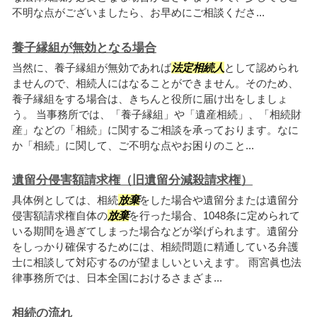
不明な点がございましたら、お早めにご相談くださ...
養子縁組が無効となる場合
当然に、養子縁組が無効であれば
法定相続人
として認められ
ませんので、相続人にはなることができません。そのため、
養子縁組をする場合は、きちんと役所に届け出をしましょ
う。 当事務所では、「養子縁組」や「遺産相続」、「相続財
産」などの「相続」に関するご相談を承っております。なに
か「相続」に関して、ご不明な点やお困りのこと...
遺留分侵害額請求権（旧遺留分減殺請求権）
具体例としては、相続
放棄
をした場合や遺留分または遺留分
侵害額請求権自体の
放棄
を行った場合、1048条に定められて
いる期間を過ぎてしまった場合などが挙げられます。遺留分
をしっかり確保するためには、相続問題に精通している弁護
士に相談して対応するのが望ましいといえます。 雨宮眞也法
律事務所では、日本全国におけるさまざま...
相続の流れ