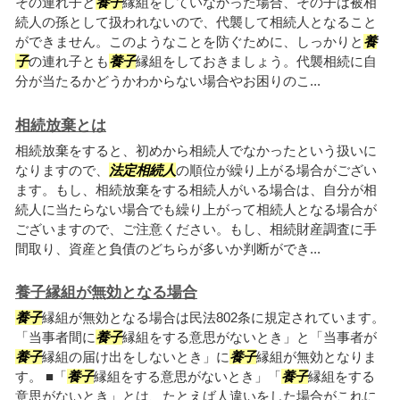
その連れ子と
養子
縁組をしていなかった場合、その子は被相
続人の孫として扱われないので、代襲して相続人となること
ができません。このようなことを防ぐために、しっかりと
養
子
の連れ子とも
養子
縁組をしておきましょう。代襲相続に自
分が当たるかどうかわからない場合やお困りのこ...
相続放棄とは
相続放棄をすると、初めから相続人でなかったという扱いに
なりますので、
法定相続人
の順位が繰り上がる場合がござい
ます。もし、相続放棄をする相続人がいる場合は、自分が相
続人に当たらない場合でも繰り上がって相続人となる場合が
ございますので、ご注意ください。もし、相続財産調査に手
間取り、資産と負債のどちらが多いか判断ができ...
養子縁組が無効となる場合
養子
縁組が無効となる場合は民法802条に規定されています。
「当事者間に
養子
縁組をする意思がないとき」と「当事者が
養子
縁組の届け出をしないとき」に
養子
縁組が無効となりま
す。 ■「
養子
縁組をする意思がないとき」「
養子
縁組をする
意思がないとき」とは、たとえば人違いをした場合がこれに