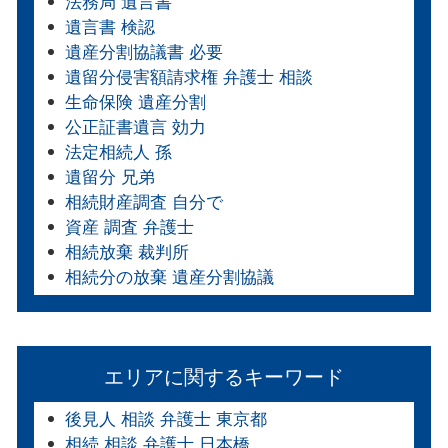
法務局 遺言書
遺言書 検認
遺産分割協議書 必要
遺留分侵害額請求権 弁護士 相談
生命保険 遺産分割
公正証書遺言 効力
法定相続人 孫
遺留分 兄弟
相続財産調査 自分で
資産 調査 弁護士
相続放棄 裁判所
相続分の放棄 遺産分割協議
エリアに関するキーワード
後見人 相談 弁護士 東京都
相続 相談 弁護士 日本橋