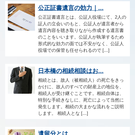
公正証書遺言の効力｜...
公正証書遺言とは、公証人役場にて、2人の
証人の立会いのもと、公証人が遺言者から
遺言内容を聴き取りながら作成する遺言書
のことをいいます。公証人が執筆するため
形式的な効力の面では不安がなく、公証人
役場での保管も任せられるので […]
日本橋の相続相談はお...
相続とは、故人（被相続人）の死亡をきっ
かけに、故人のすべての財産上の地位を、
相続人が受け継ぐことです。相続自体は、
特別な手続きなしに、死亡によって当然に
発生します。相続の大まかな流れをご説明
します。 相続人とな […]
遺留分とは