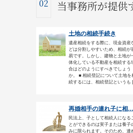
02
当事務所が提供
土地の相続手続き
遺産相続をする際に、現金資産
どは分割しやすいため、相続が
易です。しかし、建物と土地が
体化している不動産を相続する
合はどのようにすべきでしょう
か。 ■ 相続登記について土地を
続するには、相続登記というも [
再婚相手の連れ子に相..
民法上、子として相続人になる
とができるのは実子または養子
みに限られます。そのため、連