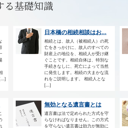
する基礎知識
日本橋の相続相談はお...
な
相続とは、故人（被相続人）の死
容
亡をきっかけに、故人のすべての
一
財産上の地位を、相続人が受け継
場
ぐことです。相続自体は、特別な
手続きなしに、死亡によって当然
相
に発生します。相続の大まかな流
…]
れをご説明します。 相続人とな
[…]
.
無効となる遺言書とは
こ
遺言書は法で定められた方式を守
の
らなければなりません。この方式
れ
を守らない遺言書は効力が無効に