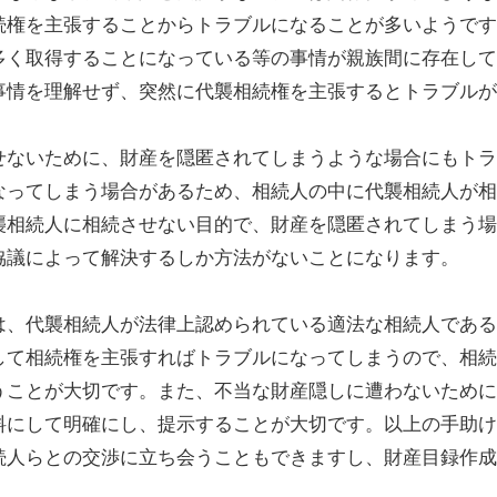
続権を主張することからトラブルになることが多いようです
多く取得することになっている等の事情が親族間に存在して
事情を理解せず、突然に代襲相続権を主張するとトラブルが
せないために、財産を隠匿されてしまうような場合にもトラ
なってしまう場合があるため、相続人の中に代襲相続人が相
襲相続人に相続させない目的で、財産を隠匿されてしまう場
協議によって解決するしか方法がないことになります。
は、代襲相続人が法律上認められている適法な相続人である
して相続権を主張すればトラブルになってしまうので、相続
うことが大切です。また、不当な財産隠しに遭わないために
料にして明確にし、提示することが大切です。以上の手助け
続人らとの交渉に立ち会うこともできますし、財産目録作成