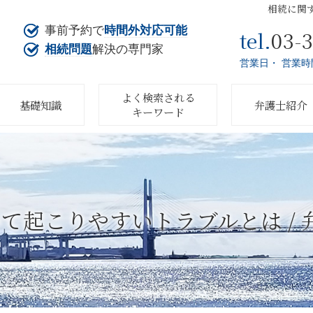
相続に関
事前予約で
時間外対応可能
03-
tel.
相続問題
解決の専門家
営業日・ 営業時
よく検索される
基礎知識
弁護士紹介
キーワード
て起こりやすいトラブルとは / 弁