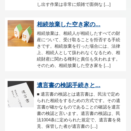
し出す作業は非常に煩雑で面倒な […]
相続放棄した空き家の...
相続放棄は、相続人が相続したすべての財
産について、受け取ることを拒否する手続
きです。相続放棄を行った場合には、法律
上、相続人として扱われなくなるため、相
続財産に関わる権利と責任も失われます。
そのため、相続放棄した空き家を […]
遺言書の検認手続きと...
■ 遺言書の検認とは遺言書は、民法で定め
られた相続をするための方式です。その遺
言書が確かなものであることの確認を遺言
書の検認と言います。遺言書の検認は、民
法1004条に定められた規定で、遺言書を発
見、保管した者が遺言書の […]