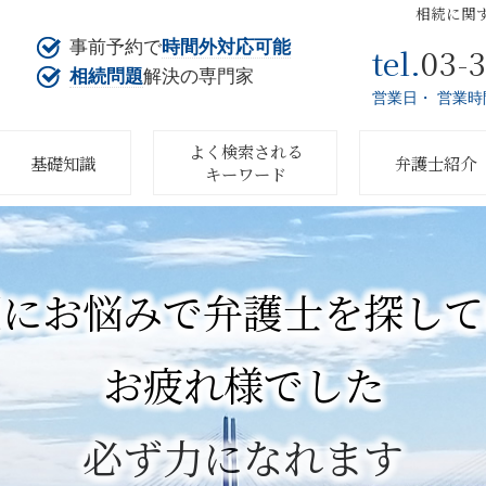
相続に関
事前予約で
時間外対応可能
03-
tel.
相続問題
解決の専門家
営業日・ 営業時
よく検索される
基礎知識
弁護士紹介
キーワード
題にお悩みで弁護士を探して
お疲れ様でした
必ず力になれます