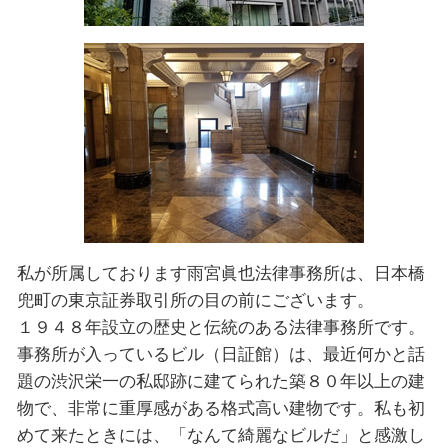
私が所属しております雨宮眞也法律事務所は、日本橋
兜町の東京証券取引所の目の前にございます。
１９４８年設⽴の歴史と伝統のある法律事務所です。
事務所が入っているビル（日証館）は、最近何かと話
題の渋沢栄一の私邸跡に建てられた築８０年以上の建
物で、非常に重厚感がある格式高い建物です。私も初
めて来たときには、「なんて綺麗なビルだ」と感激し