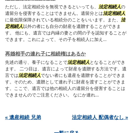
ただし、法定相続分を無視できるといっても、
法定相続人
の
遺留分を侵害することはできません。遺留分とは
法定相続人
に最低限保障されている相続分のことをいいます。また、
法
定相続人
以外の者にも自分の財産を遺贈することができま
す。 他にも、遺言では内縁の妻との間の子を認知することが
できます。これによって、その子を相続人に加え...
再婚相手の連れ子に相続権はあるか
先述の通り、養子になることで
法定相続人
となることができ
ます。 二つ目は、遺言によって財産を遺贈する方法です。遺
言では
法定相続人
でない者にも遺産を遺贈することができま
す。そのため、遺贈として連れ子に財産を渡すことができま
す。ここで、遺言では他の相続人の遺留分を侵害することは
できませんのでご注意ください。 なにか連れ...
« 遺産相続 兄弟
法定相続人 配偶者なし »