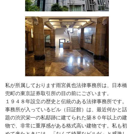
私が所属しております雨宮眞也法律事務所は、日本橋
兜町の東京証券取引所の目の前にございます。
１９４８年設⽴の歴史と伝統のある法律事務所です。
事務所が入っているビル（日証館）は、最近何かと話
題の渋沢栄一の私邸跡に建てられた築８０年以上の建
物で、非常に重厚感がある格式高い建物です。私も初
めて来たときには、「なんて綺麗なビルだ」と感激し