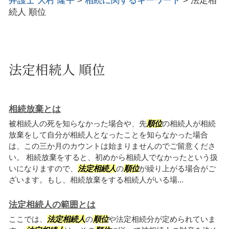
弁護士 大村 隆平
>
相続に関するキーワード
>
法定相
続人 順位
法定相続人 順位
相続放棄とは
被相続人の死を知らなかった場合や、先
順位
の相続人が相続
放棄をして自分が相続人となったことを知らなかった場合
は、この三か月のカウントは始まりませんのでご留意くださ
い。 相続放棄をすると、初めから相続人でなかったという扱
いになりますので、
法定相続人
の
順位
が繰り上がる場合がご
ざいます。もし、相続放棄をする相続人がいる場...
法定相続人の範囲とは
ここでは、
法定相続人
の
順位
や法定相続分が定められていま