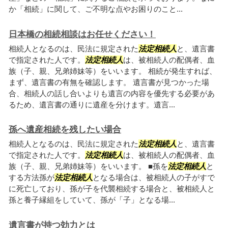
か「相続」に関して、ご不明な点やお困りのこと...
日本橋の相続相談はお任せください！
相続人となるのは、民法に規定された
法定相続人
と、遺言書
で指定された人です。
法定相続人
は、被相続人の配偶者、血
族（子、親、兄弟姉妹等）をいいます。 相続が発生すれば、
まず、遺言書の有無を確認します。 遺言書が見つかった場
合、相続人の話し合いよりも遺言の内容を優先する必要があ
るため、遺言書の通りに遺産を分けます。遺言...
孫へ遺産相続を残したい場合
相続人となるのは、民法に規定された
法定相続人
と、遺言書
で指定された人です。
法定相続人
は、被相続人の配偶者、血
族（子、親、兄弟姉妹等）をいいます。 ■孫を
法定相続人
と
する方法孫が
法定相続人
となる場合は、被相続人の子がすで
に死亡しており、孫が子を代襲相続する場合と、被相続人と
孫と養子縁組をしていて、孫が「子」となる場...
遺言書が持つ効力とは