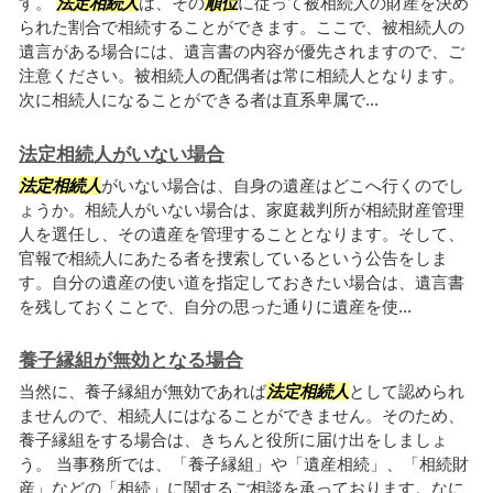
す。
法定相続人
は、その
順位
に従って被相続人の財産を決め
られた割合で相続することができます。ここで、被相続人の
遺言がある場合には、遺言書の内容が優先されますので、ご
注意ください。被相続人の配偶者は常に相続人となります。
次に相続人になることができる者は直系卑属で...
法定相続人がいない場合
法定相続人
がいない場合は、自身の遺産はどこへ行くのでし
ょうか。相続人がいない場合は、家庭裁判所が相続財産管理
人を選任し、その遺産を管理することとなります。そして、
官報で相続人にあたる者を捜索しているという公告をしま
す。自分の遺産の使い道を指定しておきたい場合は、遺言書
を残しておくことで、自分の思った通りに遺産を使...
養子縁組が無効となる場合
当然に、養子縁組が無効であれば
法定相続人
として認められ
ませんので、相続人にはなることができません。そのため、
養子縁組をする場合は、きちんと役所に届け出をしましょ
う。 当事務所では、「養子縁組」や「遺産相続」、「相続財
産」などの「相続」に関するご相談を承っております。なに