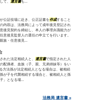
して、
遺言書
も...
が公証役場に赴き、公正証書を
作成
すること
の内容は、法務局によって成年後見登記され
意後見契約を締結し、本人の事理弁識能力が
任意後見監督人の選任の申立てを行います。
族・任意後見...
合
された法定相続人と、
遺言書
で指定された人
の配偶者、血族（子、親、兄弟姉妹等）をい
する方法孫が法定相続人となる場合は、被相続
孫が子を代襲相続する場合と、被相続人と孫
」となる場...
法務局 遺言書 »