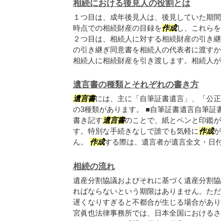
相続における後見人の役割とは
１つ目は、成年後見人は、後見していた期間
時点での相続財産の目録を
作成
し、これらを
２つ目は、相続人に対する相続財産の引き継
の引き継ぎ同意書を相続人の代表者に渡すか
相続人に相続財産を引き渡します。相続人が、.
遺言書の種類とそれぞれの書き方
遺言書
には、主に「自筆証書遺言」、「公正
の3種類があります。 ■自筆証書遺言自筆
書き記す
遺言書
のことで、紙とペンと印鑑が
す。特別な手続きなしで誰でも気軽に
作成
が
ん。
作成
する際は、遺言者が遺言全文・日付・
相続の流れ
遺産分割協議およびそれに基づく遺産分割協
ればならないという期限はありません。ただ
遅くなりすぎると不都合が生じる場合があり
宮眞也法律事務所では、日本全国におけるさ