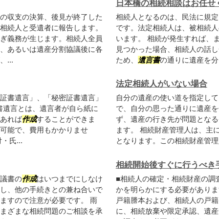
日本橋の相続相談はお任せ
の収支の決算、後見が終了した
相続人となるのは、民法に規定
相続人と受遺者に報告します。
です。法定相続人は、被相続人
ぎ義務が生じます。相続人全員
います。 相続が発生すれば、
、あるいは遺産分割協議後に各
見つかった場合、相続人の話し
..
ため、
遺言書
の通りに遺産を分け
法定相続人がいない場合
証書遺言」、「秘密証書遺言」
自分の遺産の使い道を指定して
証書遺言とは、遺言者が自ら紙に
で、自分の思った通りに遺産を
あれば
作成
することができま
ず、遺産の行き先が問題となる
可能で、費用もかかりませ
ます。 相続財産管理人は、主
氏...
となります。この相続財産管理人
相続開始後すぐに行うべき
議書の
作成
はいつまでにしなけ
■相続人の確定・相続財産の調
し、他の手続きとの兼ね合いで
かを明らかにする必要がありま
ますので注意が必要です。 雨
戸籍謄本および、相続人の戸籍
まざまな相続問題のご相談を承
に、相続放棄や限定承認、遺産