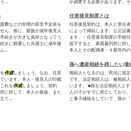
..
か調査する必要があります。そ
ト
任意後見制度とは
護費などの年間の収支予定表を
任意後見契約は、本人と受任者
せん。仮に、親族が成年後見人
によって締結します。公正証書
手続きが大きな負担となってう
ます。・任意後見制度の手順任
続きに精通した弁護士に成年後
低下すると、家庭裁判所に対し
..
本人とその配偶者・４親等内の親
孫へ遺産相続を残したい場
を
作成
しましょう。なお、任意
相続人となるのは、民法に規定
ています。本人・後見人の印鑑
です。法定相続人は、被相続人
これを
作成
しましょう。契約
います。 ■孫を法定相続人と
所に対して、本人か親族、また
人の子がすでに死亡しており、
て...
と養子縁組をしていて、孫が「子