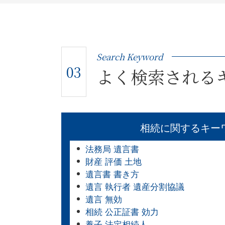
Search Keyword
03
よく検索される
相続に関するキー
法務局 遺言書
財産 評価 土地
遺言書 書き方
遺言 執行者 遺産分割協議
遺言 無効
相続 公正証書 効力
養子 法定相続人