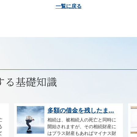
一覧に戻る
する基礎知識
多額の借金を残したま...
亡
相続は、被相続人の死亡と同時に
る
開始されますが、その相続財産に
て
はプラス財産もあればマイナス財