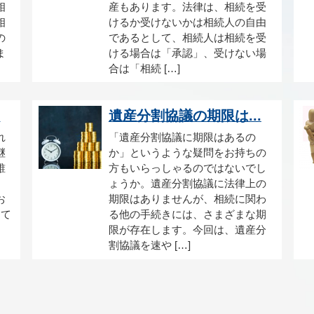
相
産もあります。法律は、相続を受
相
けるか受けないかは相続人の自由
の
であるとして、相続人は相続を受
ま
ける場合は「承認」、受けない場
合は「相続 […]
.
遺産分割協議の期限は...
れ
「遺産分割協議に期限はあるの
継
か」というような疑問をお持ちの
誰
方もいらっしゃるのではないでし
ょうか。遺産分割協議に法律上の
お
期限はありませんが、相続に関わ
って
る他の手続きには、さまざまな期
限が存在します。今回は、遺産分
割協議を速や […]