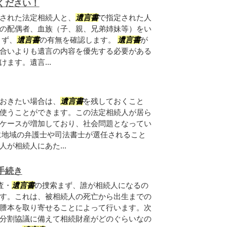
ください！
された法定相続人と、
遺言書
で指定された人
の配偶者、血族（子、親、兄弟姉妹等）をい
まず、
遺言書
の有無を確認します。
遺言書
が
合いよりも遺言の内容を優先する必要がある
ます。遺言...
おきたい場合は、
遺言書
を残しておくこと
使うことができます。この法定相続人が居ら
ケースが増加しており、社会問題となってい
に地域の弁護士や司法書士が選任されること
が相続人にあた...
手続き
査・
遺言書
の捜索まず、誰が相続人になるの
す。これは、被相続人の死亡から出生までの
謄本を取り寄せることによって行います。次
分割協議に備えて相続財産がどのぐらいなの