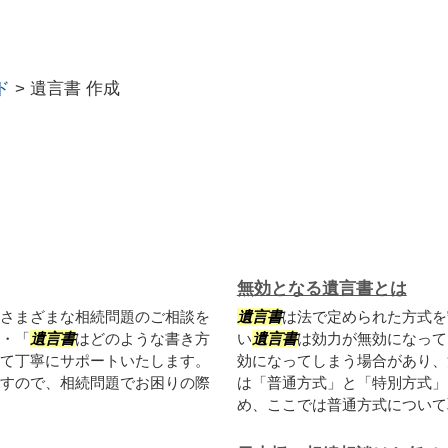
ド
>
遺言書 作成
無効となる遺言書とは
さまざまな相続問題のご相談を
遺言書
は法で定められた方式を
・「
遺言書
はどのような書き方
い
遺言書
は効力が無効になって
て丁寧にサポートいたします。
効になってしまう場合があり、
すので、相続問題でお困りの際
は「普通方式」と「特別方式」
め、ここでは普通方式について取