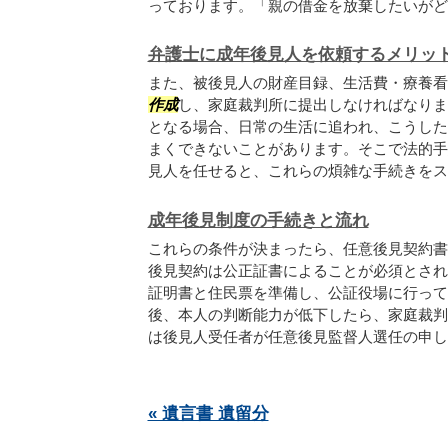
っております。「親の借金を放棄したいがどう.
弁護士に成年後見人を依頼するメリッ
また、被後見人の財産目録、生活費・療養看
作成
し、家庭裁判所に提出しなければなりま
となる場合、日常の生活に追われ、こうした
まくできないことがあります。そこで法的手
見人を任せると、これらの煩雑な手続きをスム.
成年後見制度の手続きと流れ
これらの条件が決まったら、任意後見契約書
後見契約は公正証書によることが必須とされ
証明書と住民票を準備し、公証役場に行って
後、本人の判断能力が低下したら、家庭裁判
は後見人受任者が任意後見監督人選任の申し立
« 遺言書 遺留分