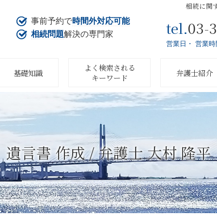
相続に関
事前予約で
時間外対応可能
03-
tel.
相続問題
解決の専門家
営業日・ 営業時
よく検索される
基礎知識
弁護士紹介
キーワード
遺言書 作成 / 弁護士 大村 隆平