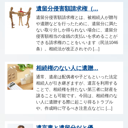
遺留分侵害額請求権（...
遺留分侵害額請求権とは、被相続人が贈与
や遺贈などを行ったために、遺留分に満た
ない取り分しか得られない場合に、遺留分
侵害額相当の金銭の支払いを求めることが
できる請求権のことをいいます（民法1046
条）。相続法が改正されその […]
相続権のない人に遺贈...
通常、遺産は配偶者や子どもといった法定
相続人が引き継ぎますが、遺言を利用する
ことで、相続権を持たない第三者に財産を
譲ることも可能です。今回は、相続権のな
い人に遺贈する際に起こり得るトラブル
や、作成時に守るべき注意点などに […]
遺言書と遺留分だと優...