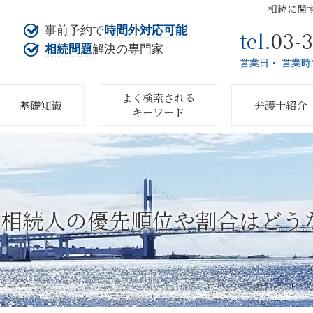
相続に関
事前予約で
時間外対応可能
03-
tel.
相続問題
解決の専門家
営業日・ 営業時
よく検索される
基礎知識
弁護士紹介
キーワード
続人の優先順位や割合はどうなる