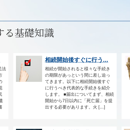
する基礎知識
.
相続開始後すぐに行う...
民法
相続が開始されると様々な手続き
方
の期限があっという間に差し迫っ
の
てきます。以下に相続開始後すぐ
認
に行うべき代表的な手続きを紹介
民
します。 ■届出についてまず、相続
遺
開始から7日以内に「死亡届」を提
書
出する必要があります。火 […]