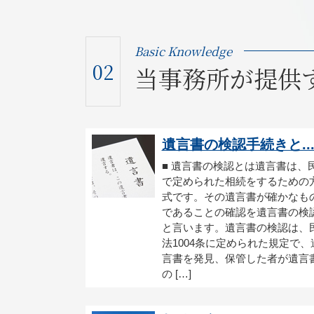
Basic Knowledge
02
当事務所が提供
遺言書の検認手続きと..
■ 遺言書の検認とは遺言書は、
で定められた相続をするための
式です。その遺言書が確かなも
であることの確認を遺言書の検
と言います。遺言書の検認は、
法1004条に定められた規定で、
言書を発見、保管した者が遺言
の […]