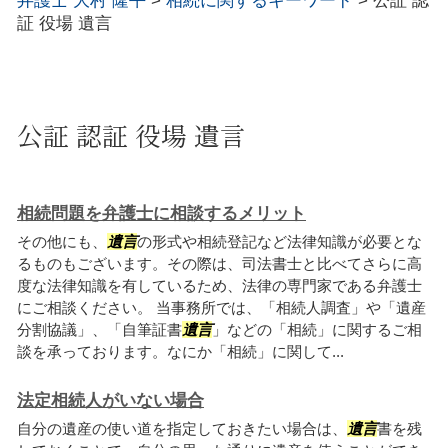
弁護士 大村 隆平
>
相続に関するキーワード
>
公証 認
証 役場 遺言
公証 認証 役場 遺言
相続問題を弁護士に相談するメリット
その他にも、
遺言
の形式や相続登記など法律知識が必要とな
るものもございます。その際は、司法書士と比べてさらに高
度な法律知識を有しているため、法律の専門家である弁護士
にご相談ください。 当事務所では、「相続人調査」や「遺産
分割協議」、「自筆証書
遺言
」などの「相続」に関するご相
談を承っております。なにか「相続」に関して...
法定相続人がいない場合
自分の遺産の使い道を指定しておきたい場合は、
遺言
書を残