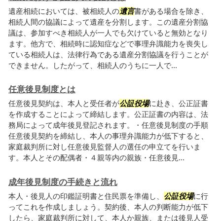
遺産相続においては、被相続人の
遺言
書がある場合を除き、
相続人間の協議によって遺産を分割します。この遺産分割協
議は、参加すべき相続人が一人でも欠けていると無効となり
ます。他方で、相続時に認知症などで事理弁識能力を喪失し
ている相続人は、法律行為である遺産分割協議を行うことが
できません。したがって、相続人のうちに一人で...
任意後見制度とは
任意後見契約は、本人と受任者が
公証
役場
に赴き、公正証書
を作成することによって締結します。公正証書の内容は、法
務局によって成年後見登記されます。・任意後見制度の手順
任意後見契約を締結し、本人の事理弁識能力が低下すると、
家庭裁判所に対し任意後見監督人の選任の申立てを行いま
す。本人とその配偶者・４親等内の親族・任意後見...
成年後見制度の手続きと流れ
本人・後見人の印鑑証明書と住民票を準備し、
公証
役場
に行
ってこれを作成しましょう。契約後、本人の判断能力が低下
したら、家庭裁判所に対して、本人か親族、または後見人受