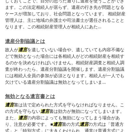
しておくことで、自分の思った通りに遺産を使うことができ
ます。この法定相続人が居らず、遺産の行き先が問題となる
ケースが増加しており、社会問題となっています。 相続財産
管理人は、主に地域の弁護士や司法書士が選任されることと
なります。この相続財産管理人が相続人にあた...
遺産分割協議とは
故人が
遺言
を遺していない場合や、遺していても内容不備な
どで無効となった場合には各相続人がどの相続財産を相続す
るのかを決めなければいけません。相続財産調査と相続人調
査が終わったら、遺産分割協議を開催します。遺産分割協議
には相続人全員の参加が必須となります。相続人が一人でも
欠けている遺産分割協議は無効となってしまいま...
無効となる遺言書とは
遺言
書は法で定められた方式を守らなければなりません。こ
の方式を守らない
遺言
書は効力が無効になってしまいます。
また、
遺言
の内容によっても無効になってしまう場合があ
り、注意が必要です。 ■
遺言
書の方式
遺言
の方式は「普通方
式」と「特別方式」に大きくわけられ、通常は普通方式によ