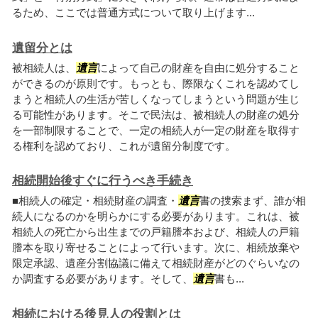
るため、ここでは普通方式について取り上げます...
遺留分とは
被相続人は、
遺言
によって自己の財産を自由に処分すること
ができるのが原則です。もっとも、際限なくこれを認めてし
まうと相続人の生活が苦しくなってしまうという問題が生じ
る可能性があります。そこで民法は、被相続人の財産の処分
を一部制限することで、一定の相続人が一定の財産を取得す
る権利を認めており、これが遺留分制度です。
相続開始後すぐに行うべき手続き
■相続人の確定・相続財産の調査・
遺言
書の捜索まず、誰が相
続人になるのかを明らかにする必要があります。これは、被
相続人の死亡から出生までの戸籍謄本および、相続人の戸籍
謄本を取り寄せることによって行います。次に、相続放棄や
限定承認、遺産分割協議に備えて相続財産がどのぐらいなの
か調査する必要があります。そして、
遺言
書も...
相続における後見人の役割とは