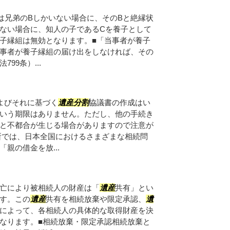
は兄弟のBしかいない場合に、そのBと絶縁状
ない場合に、知人の子であるCを養子として
子縁組は無効となります。■「当事者が養子
事者が養子縁組の届け出をしなければ、その
99条）...
よびそれに基づく
遺産
分割
協議書の作成はい
いう期限はありません。ただし、他の手続き
と不都合が生じる場合がありますので注意が
所では、日本全国におけるさまざまな相続問
親の借金を放...
亡により被相続人の財産は「
遺産
共有」とい
す。この
遺産
共有を相続放棄や限定承認、
遺
によって、各相続人の具体的な取得財産を決
なります。■相続放棄・限定承認相続放棄と