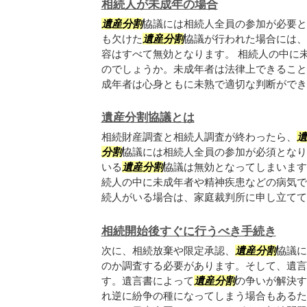
相続人が未成年の場合
遺産
分割
協議には相続人全員の参加が必要と
も欠けた
遺産
分割
協議が行われた場合には、
容はすべて無効となります。 相続人の中に
のでしょうか。未成年者は法律上できること
成年者は心身ともに未熟で適切な判断ができな.
遺産分割協議とは
相続財産調査と相続人調査が終わったら、
遺
分割
協議には相続人全員の参加が必須となり
いる
遺産
分割
協議は無効となってしまいます
続人の中に未成年者や精神疾患などの病気で
続人がいる場合は、家庭裁判所に申し立てて代.
相続開始後すぐに行うべき手続き
次に、相続放棄や限定承認、
遺産
分割
協議に
のか調査する必要があります。そして、遺言
す。遺言書によって
遺産
分割
の争いが解決す
れ逆に紛争の種になってしまう場合もあるた