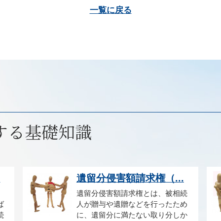
一覧に戻る
する基礎知識
.
遺留分侵害額請求権（...
遺留分侵害額請求権とは、被相続
ば
人が贈与や遺贈などを行ったため
続
に、遺留分に満たない取り分しか