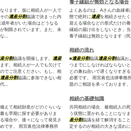
養子縁組が無効となる場合
なります。仮に相続人が一人で
よくあるのは、Aさんの血縁者
その
遺産
分割
協議で決まった内
態で絶対に
遺産
を相続させたく
未成年者がいた場合はどうなる
迎える場合などの形式だけの養
が制限されています。また、未
縁組の届け出をしないとき」当
..
養子縁組は無効となります（民法7
相続の流れ
産
分割
協議を開催します。
遺産
■
遺産
分割
協議
遺産
分割
協議お
ます。相続人が一人でも欠けて
つまでにしなければならないと
のでご注意ください。もし、相
との兼ね合いで遅くなりすぎる
遺産
分割
協議に参加できない相
必要です。 雨宮眞也法律事務
..
題のご相談を承っております。「
相続の基礎知識
備えて相続財産がどのぐらいな
共同相続の場合、被相続人の死
書も早期に探す必要がありま
う状態に置かれることになりま
る場合や、後々になって発見さ
産
分割
協議を経て解消すること
めです。 雨宮眞也法律事務所
定するのが相続の大きな流れに