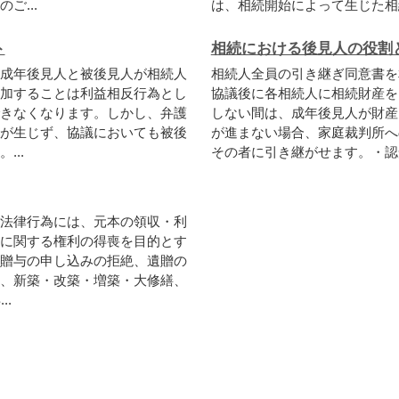
ご...
は、相続開始によって生じた相続
ト
相続における後見人の役割
成年後見人と被後見人が相続人
相続人全員の引き継ぎ同意書を
加することは利益相反行為とし
協議後に各相続人に相続財産を
きなくなります。しかし、弁護
しない間は、成年後見人が財産
が生じず、協議においても被後
が進まない場合、家庭裁判所へ
..
その者に引き継がせます。・認知
法律行為には、元本の領収・利
に関する権利の得喪を目的とす
贈与の申し込みの拒絶、遺贈の
、新築・改築・増築・大修繕、
.