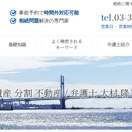
相続に関
事前予約で
時間外対応可能
03-
tel.
相続問題
解決の専門家
営業日・ 営業時
よく検索される
基礎知識
弁護士紹介
キーワード
遺産 分割 不動産 / 弁護士 大村 隆