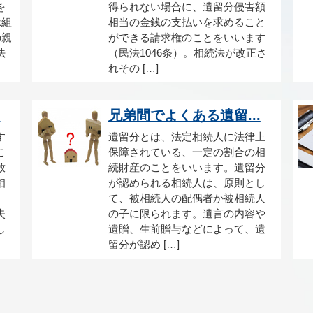
を
得られない場合に、遺留分侵害額
縁組
相当の金銭の支払いを求めること
の親
ができる請求権のことをいいます
法
（民法1046条）。相続法が改正さ
れその […]
.
兄弟間でよくある遺留...
す
遺留分とは、法定相続人に法律上
こ
保障されている、一定の割合の相
放
続財産のことをいいます。遺留分
相
が認められる相続人は、原則とし
、
て、被相続人の配偶者か被相続人
失
の子に限られます。遺言の内容や
し
遺贈、生前贈与などによって、遺
留分が認め […]