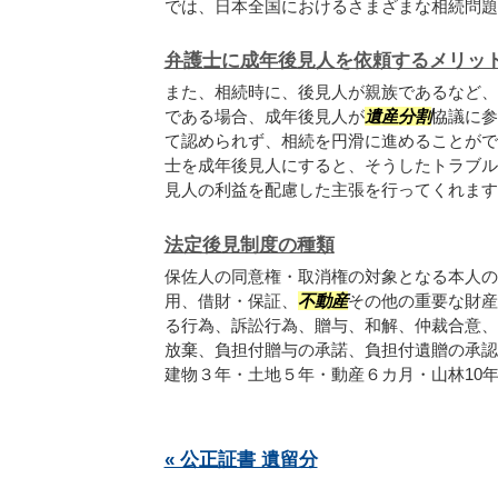
では、日本全国におけるさまざまな相続問題の
弁護士に成年後見人を依頼するメリッ
また、相続時に、後見人が親族であるなど、
である場合、成年後見人が
遺産
分割
協議に参
て認められず、相続を円滑に進めることがで
士を成年後見人にすると、そうしたトラブル
見人の利益を配慮した主張を行ってくれます。.
法定後見制度の種類
保佐人の同意権・取消権の対象となる本人の
用、借財・保証、
不動産
その他の重要な財産
る行為、訴訟行為、贈与、和解、仲裁合意、
放棄、負担付贈与の承諾、負担付遺贈の承認
建物３年・土地５年・動産６カ月・山林10年..
« 公正証書 遺留分