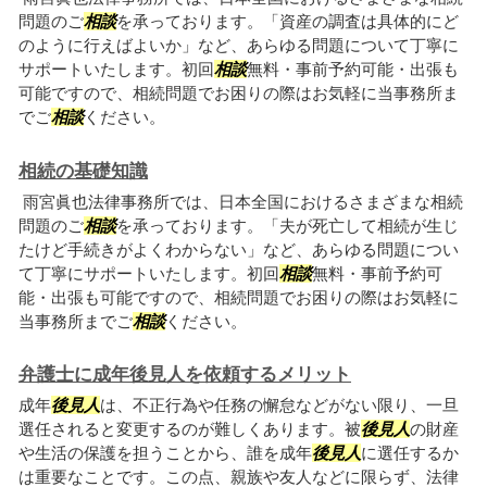
問題のご
相談
を承っております。「資産の調査は具体的にど
のように行えばよいか」など、あらゆる問題について丁寧に
サポートいたします。初回
相談
無料・事前予約可能・出張も
可能ですので、相続問題でお困りの際はお気軽に当事務所ま
でご
相談
ください。
相続の基礎知識
雨宮眞也法律事務所では、日本全国におけるさまざまな相続
問題のご
相談
を承っております。「夫が死亡して相続が生じ
たけど手続きがよくわからない」など、あらゆる問題につい
て丁寧にサポートいたします。初回
相談
無料・事前予約可
能・出張も可能ですので、相続問題でお困りの際はお気軽に
当事務所までご
相談
ください。
弁護士に成年後見人を依頼するメリット
成年
後見人
は、不正行為や任務の懈怠などがない限り、一旦
選任されると変更するのが難しくあります。被
後見人
の財産
や生活の保護を担うことから、誰を成年
後見人
に選任するか
は重要なことです。この点、親族や友人などに限らず、法律