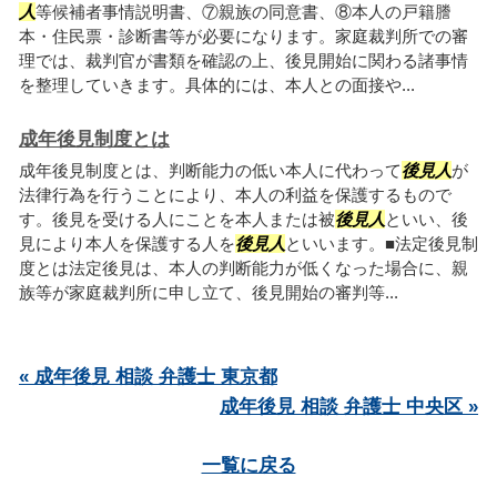
人
等候補者事情説明書、⑦親族の同意書、⑧本人の戸籍謄
本・住民票・診断書等が必要になります。家庭裁判所での審
理では、裁判官が書類を確認の上、後見開始に関わる諸事情
を整理していきます。具体的には、本人との面接や...
成年後見制度とは
成年後見制度とは、判断能力の低い本人に代わって
後見人
が
法律行為を行うことにより、本人の利益を保護するもので
す。後見を受ける人にことを本人または被
後見人
といい、後
見により本人を保護する人を
後見人
といいます。■法定後見制
度とは法定後見は、本人の判断能力が低くなった場合に、親
族等が家庭裁判所に申し立て、後見開始の審判等...
« 成年後見 相談 弁護士 東京都
成年後見 相談 弁護士 中央区 »
一覧に戻る