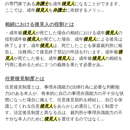
の専門家である
弁護士
も成年
後見人
になることができます。
ここでは、成年
後見人
を
弁護士
に依頼するメリッ...
相続における後見人の役割とは
・成年被
後見人
が死亡した場合の相続における成年
後見人
の
役割成年被
後見人
が死亡した場合、成年
後見人
による後見は
終了します。成年
後見人
は、死亡したことを家庭裁判所に報
告し、法務局にて後見終了登記の申請を行います。成年被
後
見人
が死亡した後も、成年
後見人
は、成年被
後見人
の相続を
円滑に進めるために２つの義務を果たす必要があ...
任意後見制度とは
任意後見制度とは、事理弁識能力(法律行為に必要な判断能
力)のある本人が、将来的に自己の事理弁識能力の不十分な状
態になった場合に備えて、任意後見契約を締結し、自己を保
護してくれる任意
後見人
をあらかじめ選任しておく制度で
す。法定後見制度と異なる点は、裁判所が事理弁識能力の不
十分な本人のために
後見人
を選任するのではなく...