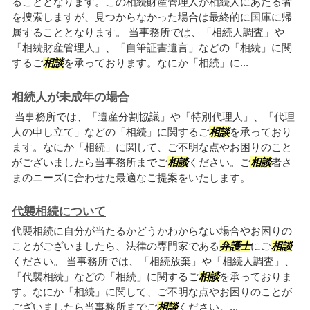
ることとなります。この相続財産管理人が相続人にあたる者
を捜索しますが、見つからなかった場合は最終的に国庫に帰
属することとなります。 当事務所では、「相続人調査」や
「相続財産管理人」、「自筆証書遺言」などの「相続」に関
するご
相談
を承っております。なにか「相続」に...
相続人が未成年の場合
当事務所では、「遺産分割協議」や「特別代理人」、「代理
人の申し立て」などの「相続」に関するご
相談
を承っており
ます。なにか「相続」に関して、ご不明な点やお困りのこと
がございましたら当事務所までご
相談
ください。ご
相談
者さ
まのニーズに合わせた最適なご提案をいたします。
代襲相続について
代襲相続に自分が当たるかどうかわからない場合やお困りの
ことがございましたら、法律の専門家である
弁護士
にご
相談
ください。 当事務所では、「相続放棄」や「相続人調査」、
「代襲相続」などの「相続」に関するご
相談
を承っておりま
す。なにか「相続」に関して、ご不明な点やお困りのことが
ございましたら当事務所までご
相談
ください。...