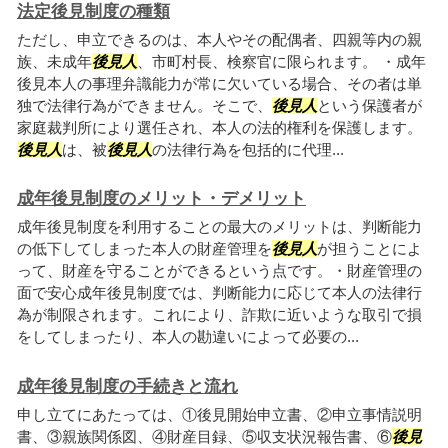
法定後見制度の種類
ただし、申立できるのは、本人やその配偶者、四親等内の親
族、未成年
後見人
、市町村長、検察官に限られます。 ・成年
後見本人の事理弁識能力が常に欠いている場合、その者は単
独で法律行為ができません。そこで、
後見人
という保護者が
家庭裁判所により選任され、本人の法的権利を保護します。
後見人
は、被
後見人
の法律行為を包括的に代理...
成年後見制度のメリット・デメリット
成年後見制度を利用することの最大のメリットは、判断能力
の低下してしまった本人の財産管理を
後見人
が担うことによ
って、財産を守ることができるという点です。・財産管理の
面で安心成年後見制度では、判断能力に応じて本人の法律行
為が制限されます。これにより、詐欺に近いような取引で損
をしてしまったり、本人の勘違いによって必要の...
成年後見制度の手続きと流れ
申し立てにあたっては、①後見開始申立書、②申立事情説明
書、③親族関係図、④財産目録、⑤収支状況報告書、⑥
後見