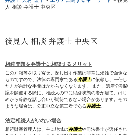
弁護士 大村 隆平
>
エリアに関するキーワード
>
後見
人 相談 弁護士 中央区
後見人 相談 弁護士 中央区
相続問題を弁護士に相談するメリット
この戸籍等を取り寄せ、探し出す作業は非常に煩雑で面倒な
ものですので、法律の専門家である
弁護士
に依頼し、一任し
た方が余計な手間はかからなくなります。 また、遺産分割協
議を開催する際に、相続人の中に絶縁状態の者が居て、はじ
めから冷静な話し合いが期待できない場合があります。その
ような場合は、公正中立な第三者である
弁護士
...
法定相続人がいない場合
相続財産管理人は、主に地域の
弁護士
や司法書士が選任され