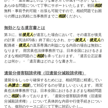
か」・「遺言書はどのような書き方で作成すべきか」など、
あらゆる問題について丁寧にサポートいたします。初回
相談
無料・事前予約可能・出張も可能ですので、相続問題でお困
りの際はお気軽に当事務所までご
相談
ください。
無効となる遺言書とは
第３に、被
後見人
が遺言した場合において、その遺言が後見
の計算（民法870条）終了前になされ、かつ
後見人
・
後見人
の
配偶者・
後見人
の直系尊属の利益になる内容の場合は無効に
なります。 雨宮眞也法律事務所では、日本全国におけるさま
ざまな相続問題のご
相談
を承っております。「遺言公正証書
とは何か」・「遺言書はどのような書き方...
遺留分侵害額請求権（旧遺留分減殺請求権）
遺留分をしっかり確保するためには、相続問題に精通してい
る
弁護士
に
相談
して対応するのが望ましいといえます。 雨宮
眞也法律事務所では、日本全国におけるさまざまな相続問題
のご
相談
を承っております。「遺留分侵害額請求権（旧遺留
分減殺請求権）」について具体的な内容や行使手続きについ
ても、個別のケースに応じて丁寧に対応いたし...