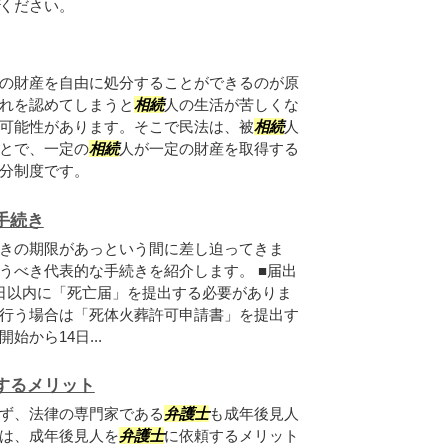
ください。
の財産を自由に処分することができるのが原
れを認めてしまうと
相続
人の生活が苦しくな
可能性があります。そこで民法は、被
相続
人
とで、一定の
相続
人が一定の財産を取得する
分制度です。
手続き
きの期限があっという間に差し迫ってきま
うべき代表的な手続きを紹介します。 ■届出
日以内に「死亡届」を提出する必要がありま
行う場合は「死体火葬許可申請書」を提出す
開始から14日...
するメリット
ず、法律の専門家である
弁護士
も成年後見人
は、成年後見人を
弁護士
に依頼するメリット