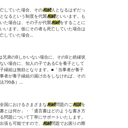
亡していた場合、その
相続
人となるはずだっ
となるという制度を代襲
相続
といいます。も
いた場合は、その子が代襲
相続
をすることに
いいます。仮にその者も死亡していた場合は
していた場合...
は兄弟のBしかいない場合に、そのBと絶縁状
ない場合に、知人の子であるCを養子として
子縁組は無効となります。■「当事者が養子
事者が養子縁組の届け出をしなければ、その
99条）...
全国におけるさまざまな
相続
問題のご
相談
を
書とは何か」・「遺言書はどのような書き方
る問題について丁寧にサポートいたします。
出張も可能ですので、
相続
問題でお困りの際