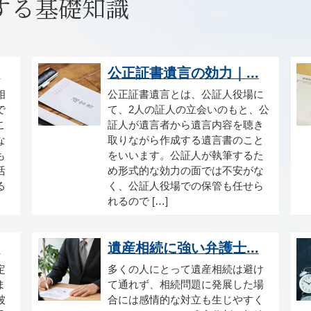
する基礎知識
.
公正証書遺言の効力｜...
相
公正証書遺言とは、公証人役場に
で
て、2人の証人の立会いのもと、公
こ
証人が遺言者から遺言内容を聴き
な
取りながら作成する遺言書のこと
も
をいいます。公証人が執筆するた
活
め形式的な効力の面では不安がな
る
く、公証人役場での保管も任せら
れるので […]
.
遺産相続に強い弁護士...
定
多くの人にとって遺産相続は避け
ま
て通れず、相続問題に発展した場
被
合には感情的な対立も生じやすく