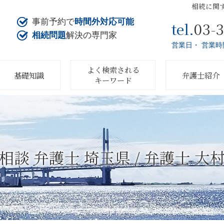
相続に関
事前予約で
時間外対応可能
03-
tel.
相続問題
解決の専門家
営業日・ 営業時
よく検索される
基礎知識
弁護士紹介
キーワード
相談 弁護士 埼玉県 / 弁護士 大