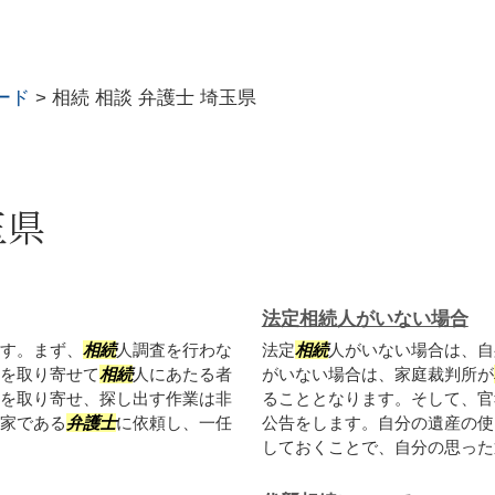
ード
>
相続 相談 弁護士 埼玉県
玉県
法定相続人がいない場合
す。まず、
相続
人調査を行わな
法定
相続
人がいない場合は、自
を取り寄せて
相続
人にあたる者
がいない場合は、家庭裁判所が
を取り寄せ、探し出す作業は非
ることとなります。そして、官
家である
弁護士
に依頼し、一任
公告をします。自分の遺産の使
しておくことで、自分の思った通