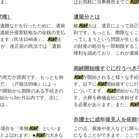
..
はお気軽に当事務所までご
相談
求権）
遺留分とは
遺贈などを行ったために、遺留
被
相続
人は、遺言によって自己
遺留分侵害額相当の金銭の支払
則です。もっとも、際限なくこ
す（民法1046条）。
相続
法
ってしまうという問題が生じる
すが、改正前の民法では「遺留
の財産の処分を一部制限するこ
権利を認めており、これが遺留
相続開始後すぐに行うべき
の死亡が原因です。もっとも例
相続
が開始されると様々な手続
亡」（戸籍法89条）によっ
す。以下に
相続
開始後すぐに行
の開始から期限のある手続きの
についてまず、
相続
開始から7
始から3か月以内です。次に、
す。火葬を葬儀会社に依頼せず
..
る必要があります。また、
相続
弁護士に成年後見人を依頼
い場合を「単独
相続
」といいま
この点、親族や友人などに限ら
とよばれます。■
相続
の大きな
になることができます。ここで