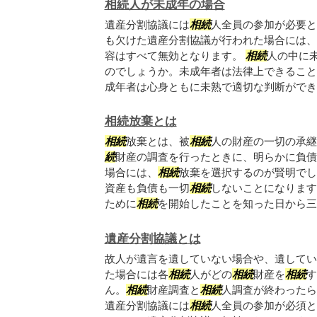
相続人が未成年の場合
遺産分割協議には
相続
人全員の参加が必要と
も欠けた遺産分割協議が行われた場合には、
容はすべて無効となります。
相続
人の中に
のでしょうか。未成年者は法律上できること
成年者は心身ともに未熟で適切な判断ができな.
相続放棄とは
相続
放棄とは、被
相続
人の財産の一切の承継
続
財産の調査を行ったときに、明らかに負債
場合には、
相続
放棄を選択するのが賢明でし
資産も負債も一切
相続
しないことになります
ために
相続
を開始したことを知った日から三か.
遺産分割協議とは
故人が遺言を遺していない場合や、遺してい
た場合には各
相続
人がどの
相続
財産を
相続
す
ん。
相続
財産調査と
相続
人調査が終わったら
遺産分割協議には
相続
人全員の参加が必須と