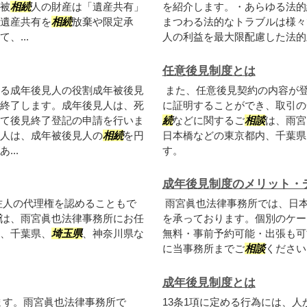
被
相続
人の財産は「遺産共有」
を紹介します。・あらゆる法的
遺産共有を
相続
放棄や限定承
まつわる法的なトラブルは様々
、...
人の利益を最大限配慮した法的主
任意後見制度とは
る成年後見人の役割成年被後見
また、任意後見契約の内容が
終了します。成年後見人は、死
に証明することができ、取引の
て後見終了登記の申請を行いま
続
などに関するご
相談
は、雨宮
人は、成年被後見人の
相続
を円
日本橋などの東京都内、千葉県
..
す。
成年後見制度のメリット・
佐人の代理権を認めることもで
雨宮眞也法律事務所では、日
は、雨宮眞也法律事務所にお任
を承っております。個別のケー
、千葉県、
埼玉県
、神奈川県な
無料・事前予約可能・出張も可
に当事務所までご
相談
ください
成年後見制度とは
ます。雨宮眞也法律事務所で
13条1項に定める行為には、