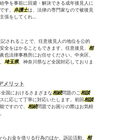
紛争を事前に回避・解決できる成年後見人に
です。
弁護士
は、法律の専門家なので被後見
張をしてくれ...
登記されることで、任意後見人の地位を公的
安全をはかることもできます。任意後見、
相
眞也法律事務所にお任せください。中央区、
、
埼玉県
、神奈川県など全国対応しておりま
デメリット
本全国におけるさまざまな
相続
問題のご
相談
スに応じて丁寧に対応いたします。初回
相談
能ですので、
相続
問題でお困りの際はお気軽
。
人からお金を借りる行為のほか、訴訟活動、
相