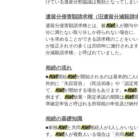
けている遺産分割協議は無効となってしまいま.
遺留分侵害額請求権（旧遺留分減殺請
遺留分侵害額請求権とは、被
相続
人が贈与や
分に満たない取り分しか得られない場合に、
いを求めることができる請求権のことをいいま
が改正されその多くは2020年に施行されま
分減殺請求権」と呼ばれていました。
相続の流れ
■
相続
開始
相続
が開始されるのは基本的に人
外的に「失踪宣告」（民法30条）や「認定死
て、
相続
が開始する場合もあります。■
相続
例まず、
相続
放棄・限定承認の期限は
相続
開
準確定申告と呼ばれる所得税の申告及び納付は.
相続の基礎知識
■単独
相続
と共同
相続
相続人が1人しかいな
す。
相続
人が複数人いる場合は「共同
相続
」