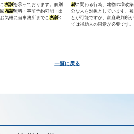
ご
相談
を承っております。個別
続
に関わる行為、建物の増改築
回
相談
無料・事前予約可能・出
分な人を対象としています。被
お気軽に当事務所までご
相談
く
とが可能ですが、家庭裁判所が
ては補助人の同意が必要です。ま
一覧に戻る