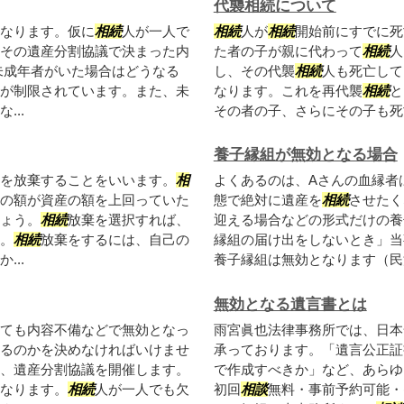
代襲相続について
なります。仮に
相続
人が一人で
相続
人が
相続
開始前にすでに死
その遺産分割協議で決まった内
た者の子が親に代わって
相続
人
未成年者がいた場合はどうなる
し、その代襲
相続
人も死亡して
が制限されています。また、未
なります。これを再代襲
相続
と
..
その者の子、さらにその子も死亡
養子縁組が無効となる場合
を放棄することをいいます。
相
よくあるのは、Aさんの血縁者
の額が資産の額を上回っていた
態で絶対に遺産を
相続
させたく
ょう。
相続
放棄を選択すれば、
迎える場合などの形式だけの養
。
相続
放棄をするには、自己の
縁組の届け出をしないとき」当
..
養子縁組は無効となります（民法7
無効となる遺言書とは
ても内容不備などで無効となっ
雨宮眞也法律事務所では、日本
るのかを決めなければいけませ
承っております。「遺言公正証
、遺産分割協議を開催します。
で作成すべきか」など、あらゆ
なります。
相続
人が一人でも欠
初回
相談
無料・事前予約可能・