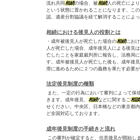
流れ共同
相続
の場合、被
相続
人の死亡により
という状態に置かれることになります。この
認、遺産分割協議を経て解消することによって
相続における後見人の役割とは
・成年被後見人が死亡した場合の
相続
におけ
人が死亡した場合、成年後見人による後見は
亡したことを家庭裁判所に報告し、法務局に
す。成年被後見人が死亡した後も、成年後見
滑に進めるために２つの義務を果たす必要があ.
法定後見制度の種類
また、一定の行為において審判によって保
きます。成年後見、
相続
などに関するご
相談
せください。中央区、日本橋などの東京都内
ど全国対応しております。
成年後見制度の手続きと流れ
この審判が確定すると、任意後見が開始し