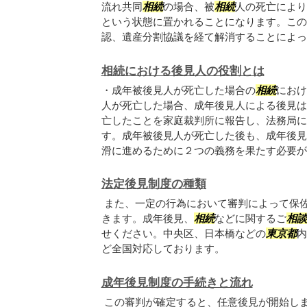
流れ共同
相続
の場合、被
相続
人の死亡により
という状態に置かれることになります。この
認、遺産分割協議を経て解消することによって
相続における後見人の役割とは
・成年被後見人が死亡した場合の
相続
におけ
人が死亡した場合、成年後見人による後見は
亡したことを家庭裁判所に報告し、法務局に
す。成年被後見人が死亡した後も、成年後見
滑に進めるために２つの義務を果たす必要があ.
法定後見制度の種類
また、一定の行為において審判によって保
きます。成年後見、
相続
などに関するご
相談
せください。中央区、日本橋などの
東京都
内
ど全国対応しております。
成年後見制度の手続きと流れ
この審判が確定すると、任意後見が開始し