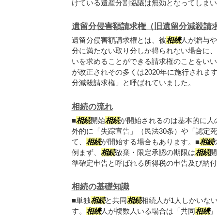
けている遺産分割協議は無効となってしまいま.
遺留分侵害額請求権（旧遺留分減殺請
遺留分侵害額請求権とは、被
相続
人が贈与や
分に満たない取り分しか得られない場合に、
いを求めることができる請求権のことをいいま
が改正されその多くは2020年に施行されま
分減殺請求権」と呼ばれていました。
相続の流れ
■
相続
開始
相続
が開始されるのは基本的に人
外的に「失踪宣告」（民法30条）や「認定死
て、
相続
が開始する場合もあります。■
相続
例まず、
相続
放棄・限定承認の期限は
相続
開
準確定申告と呼ばれる所得税の申告及び納付は.
相続の基礎知識
■単独
相続
と共同
相続
相続人が1人しかいな
す。
相続
人が複数人いる場合は「共同
相続
」