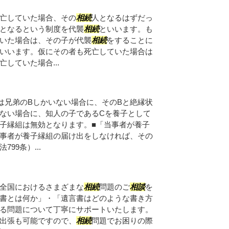
亡していた場合、その
相続
人となるはずだっ
となるという制度を代襲
相続
といいます。も
いた場合は、その子が代襲
相続
をすることに
いいます。仮にその者も死亡していた場合は
していた場合...
は兄弟のBしかいない場合に、そのBと絶縁状
ない場合に、知人の子であるCを養子として
子縁組は無効となります。■「当事者が養子
事者が養子縁組の届け出をしなければ、その
99条）...
全国におけるさまざまな
相続
問題のご
相談
を
書とは何か」・「遺言書はどのような書き方
る問題について丁寧にサポートいたします。
出張も可能ですので、
相続
問題でお困りの際