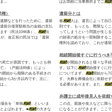
..
はお気軽に当事務所までご
相談
求権）
遺留分とは
遺贈などを行ったために、遺留
被
相続
人は、遺言によって自己
遺留分侵害額相当の金銭の支払
則です。もっとも、際限なくこ
す（民法1046条）。
相続
法
ってしまうという問題が生じる
すが、改正前の民法では「遺留
の財産の処分を一部制限するこ
権利を認めており、これが遺留
相続開始後すぐに行うべき
の死亡が原因です。もっとも例
相続
が開始されると様々な手続
亡」（戸籍法89条）によっ
す。以下に
相続
開始後すぐに行
の開始から期限のある手続きの
についてまず、
相続
開始から7
始から3か月以内です。次に、
す。火葬を葬儀会社に依頼せず
..
る必要があります。また、
相続
弁護士に成年後見人を依頼
い場合を「単独
相続
」といいま
この点、親族や友人などに限ら
とよばれます。■
相続
の大きな
になることができます。ここで