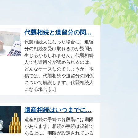
代襲相続と遺留分の関...
代襲相続人になった場合に、遺留
分の相続を受け取れるのか疑問が
生じるかもしれません。代襲相続
人でも遺留分が認められるのは、
どんなケースなのでしょうか。本
稿では、代襲相続や遺留分の関係
について解説します。代襲相続人
になる場合 […]
遺産相続はいつまでに...
遺産相続の手続の各段階には期限
があります。相続の手続は複雑で
ある上に、期限が設定されている