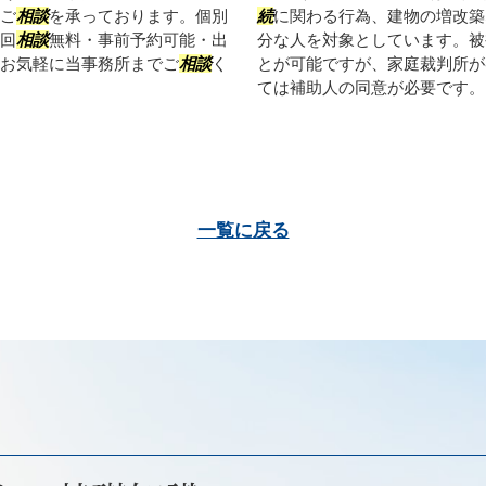
ご
相談
を承っております。個別
続
に関わる行為、建物の増改築
回
相談
無料・事前予約可能・出
分な人を対象としています。被
お気軽に当事務所までご
相談
く
とが可能ですが、家庭裁判所が
ては補助人の同意が必要です。ま
一覧に戻る