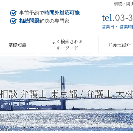
相続に関
事前予約で
時間外対応可能
03-
tel.
相続問題
解決の専門家
営業日・ 営業時
よく検索される
基礎知識
弁護士紹介
キーワード
相談 弁護士 東京都 / 弁護士 大