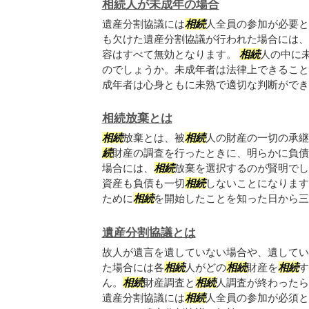
相続人が未成年の場合
遺産分割協議には
相続
人全員の参加が必要と
も欠けた遺産分割協議が行われた場合には、
容はすべて無効となります。
相続
人の中に
のでしょうか。未成年者は法律上できること
成年者は心身ともに未熟で適切な判断ができな.
相続放棄とは
相続
放棄とは、被
相続
人の財産の一切の承継
続
財産の調査を行ったときに、明らかに負債
場合には、
相続
放棄を選択するのが賢明でし
資産も負債も一切
相続
しないことになります
ために
相続
を開始したことを知った日から三か.
遺産分割協議とは
故人が遺言を遺していない場合や、遺してい
た場合には各
相続
人がどの
相続
財産を
相続
す
ん。
相続
財産調査と
相続
人調査が終わったら
遺産分割協議には
相続
人全員の参加が必須と