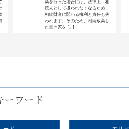
て
棄を行った場合には、法律上、相
け
続人として扱われなくなるため、
取
相続財産に関わる権利と責任も失
煩
われます。そのため、相続放棄し
た空き家を […]
キーワード
ワード
エリア