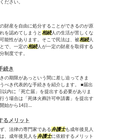
ください。
の財産を自由に処分することができるのが原
れを認めてしまうと
相続
人の生活が苦しくな
可能性があります。そこで民法は、被
相続
人
とで、一定の
相続
人が一定の財産を取得する
分制度です。
手続き
きの期限があっという間に差し迫ってきま
うべき代表的な手続きを紹介します。 ■届出
日以内に「死亡届」を提出する必要がありま
行う場合は「死体火葬許可申請書」を提出す
開始から14日...
するメリット
ず、法律の専門家である
弁護士
も成年後見人
は、成年後見人を
弁護士
に依頼するメリット