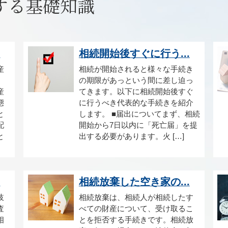
する基礎知識
.
相続開始後すぐに行う...
産
相続が開始されると様々な手続き
、
の期限があっという間に差し迫っ
産
てきます。以下に相続開始後すぐ
態
に行うべき代表的な手続きを紹介
と
します。 ■届出についてまず、相続
配
開始から7日以内に「死亡届」を提
と
出する必要があります。火 […]
.
相続放棄した空き家の...
岐
相続放棄は、相続人が相続したす
査
べての財産について、受け取るこ
相
とを拒否する手続きです。相続放