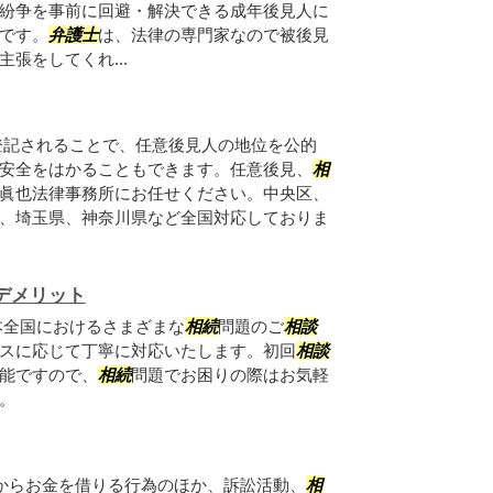
紛争を事前に回避・解決できる成年後見人に
です。
弁護士
は、法律の専門家なので被後見
張をしてくれ...
登記されることで、任意後見人の地位を公的
安全をはかることもできます。任意後見、
相
眞也法律事務所にお任せください。中央区、
、埼玉県、神奈川県など全国対応しておりま
デメリット
本全国におけるさまざまな
相続
問題のご
相談
スに応じて丁寧に対応いたします。初回
相談
能ですので、
相続
問題でお困りの際はお気軽
。
人からお金を借りる行為のほか、訴訟活動、
相