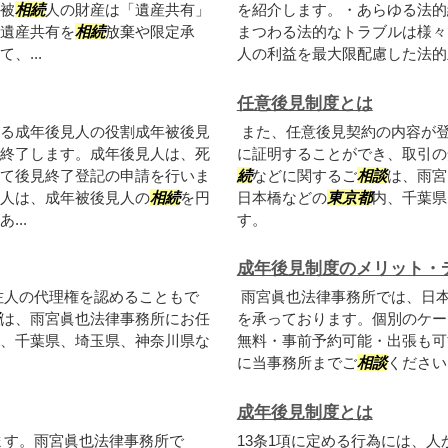
被
相続
人の財産は「遺産共有」
を紹介します。・あらゆる法的
遺産共有を
相続
放棄や限定承
まつわる法的なトラブルは様々
、...
人の利益を最大限配慮した法的主
任意後見制度とは
る成年後見人の役割成年被後見
また、任意後見契約の内容が
終了します。成年後見人は、死
に証明することができ、取引の
て後見終了登記の申請を行いま
続
などに関するご
相談
は、雨宮
人は、成年被後見人の
相続
を円
日本橋などの
東京都
内、千葉県
..
す。
成年後見制度のメリット・
佐人の代理権を認めることもで
雨宮眞也法律事務所では、日
は、雨宮眞也法律事務所にお任
を承っております。個別のケー
、千葉県、埼玉県、神奈川県な
無料・事前予約可能・出張も可
に当事務所までご
相談
ください
成年後見制度とは
ます。雨宮眞也法律事務所で
13条1項に定める行為には、