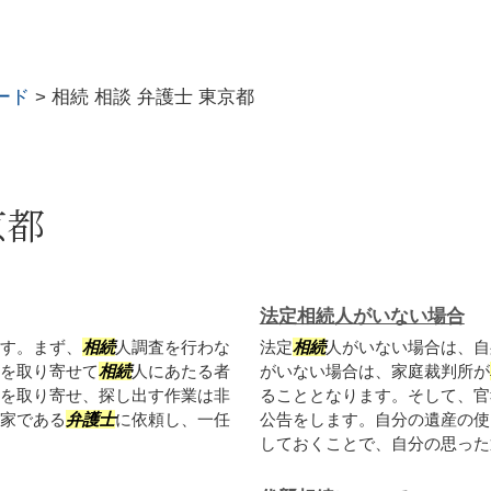
ード
>
相続 相談 弁護士 東京都
京都
法定相続人がいない場合
す。まず、
相続
人調査を行わな
法定
相続
人がいない場合は、自
を取り寄せて
相続
人にあたる者
がいない場合は、家庭裁判所が
を取り寄せ、探し出す作業は非
ることとなります。そして、官
家である
弁護士
に依頼し、一任
公告をします。自分の遺産の使
しておくことで、自分の思った通