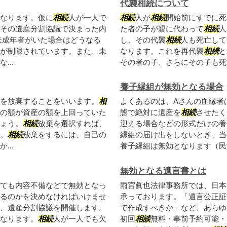
代襲相続について
なります。仮に
相続
人が一人で
相続
人が
相続
開始前にすでに死
その遺産分割協議で決まった内
た者の子が親に代わって
相続
人
未成年者がいた場合はどうなる
し、その代襲
相続
人も死亡して
が制限されています。また、未
なります。これを再代襲
相続
と
..
その者の子、さらにその子も死亡
養子縁組が無効となる場合
を放棄することをいいます。
相
よくあるのは、Aさんの血縁者
の額が資産の額を上回っていた
態で絶対に遺産を
相続
させたく
ょう。
相続
放棄を選択すれば、
迎える場合などの形式だけの養
。
相続
放棄をするには、自己の
縁組の届け出をしないとき」当
..
養子縁組は無効となります（民法7
無効となる遺言書とは
ても内容不備などで無効となっ
雨宮眞也法律事務所では、日本
るのかを決めなければいけませ
承っております。「遺言公正証
、遺産分割協議を開催します。
で作成すべきか」など、あらゆ
なります。
相続
人が一人でも欠
初回
相談
無料・事前予約可能・