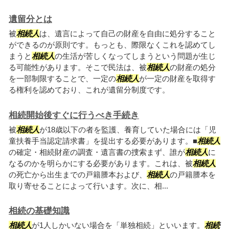
遺留分とは
被
相続人
は、遺言によって自己の財産を自由に処分すること
ができるのが原則です。もっとも、際限なくこれを認めてし
まうと
相続人
の生活が苦しくなってしまうという問題が生じ
る可能性があります。そこで民法は、被
相続人
の財産の処分
を一部制限することで、一定の
相続人
が一定の財産を取得す
る権利を認めており、これが遺留分制度です。
相続開始後すぐに行うべき手続き
被
相続人
が18歳以下の者を監護、養育していた場合には「児
童扶養手当認定請求書」を提出する必要があります。■
相続人
の確定・相続財産の調査・遺言書の捜索まず、誰が
相続人
に
なるのかを明らかにする必要があります。これは、被
相続人
の死亡から出生までの戸籍謄本および、
相続人
の戸籍謄本を
取り寄せることによって行います。次に、相...
相続の基礎知識
相続人
が1人しかいない場合を「単独相続」といいます。
相続