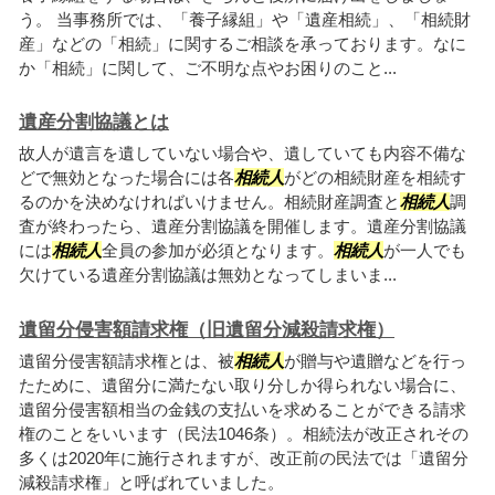
う。 当事務所では、「養子縁組」や「遺産相続」、「相続財
産」などの「相続」に関するご相談を承っております。なに
か「相続」に関して、ご不明な点やお困りのこと...
遺産分割協議とは
故人が遺言を遺していない場合や、遺していても内容不備な
どで無効となった場合には各
相続人
がどの相続財産を相続す
るのかを決めなければいけません。相続財産調査と
相続人
調
査が終わったら、遺産分割協議を開催します。遺産分割協議
には
相続人
全員の参加が必須となります。
相続人
が一人でも
欠けている遺産分割協議は無効となってしまいま...
遺留分侵害額請求権（旧遺留分減殺請求権）
遺留分侵害額請求権とは、被
相続人
が贈与や遺贈などを行っ
たために、遺留分に満たない取り分しか得られない場合に、
遺留分侵害額相当の金銭の支払いを求めることができる請求
権のことをいいます（民法1046条）。相続法が改正されその
多くは2020年に施行されますが、改正前の民法では「遺留分
減殺請求権」と呼ばれていました。