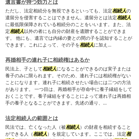
遺言書が持つ効力とは
ただし、法定相続分を無視できるといっても、法定
相続人
の
遺留分を侵害することはできません。遺留分とは法定
相続人
に最低限保障されている相続分のことをいいます。また、法
定
相続人
以外の者にも自分の財産を遺贈することができま
す。 他にも、遺言では内縁の妻との間の子を認知することが
できます。これによって、その子を
相続人
に加え...
再婚相手の連れ子に相続権はあるか
民法上、子として
相続人
になることができるのは実子または
養子のみに限られます。そのため、連れ子には相続権がない
ことになります。連れ子に相続させたい場合には二つの方法
があります。 一つ目は、再婚相手が存命中に養子縁組をして
おくことです。養子縁組をすることによって連れ子は再婚相
手の養子となることができます。先述の通り、...
法定相続人の範囲とは
民法では、亡くなった人（被
相続人
）の財産を相続すること
ができる人（
相続人
）を規定しています。ここでは、法定
相