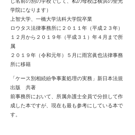
じ名前の別の学校でして、私の母校は横浜の聖光
学院になります）
上智大学、一橋大学法科大学院卒業
ロウタス法律事務所に２０１１年（平成２３年）
１２月から２０１９年（平成３１）年４月まで所
属
２０１９年（令和元年）５月に雨宮眞也法律事務
所に移籍
「ケース別相続紛争事案処理の実務」新日本法規
出版 共著
前事務所において、所属弁護士全員で分担して作
成した本ですが、現在も最も参考にしている本で
す。