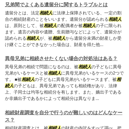
兄弟間でよくある遺留分に関するトラブルとは
遺留分とは、法定
相続人
に法律上保障されている、一定の割
合の相続財産のことをいいます。遺留分が認められる
相続人
は、原則として、被
相続人
の配偶者か被
相続人
の子に限られ
ます。遺言の内容や遺贈、生前贈与などによって、遺留分が
認められる
相続人
が、被
相続人
から遺留分未満の財産しか受
け継ぐことができなかった場合は、財産を得た他...
異母兄弟に相続させたくない場合の対処法はある？
異母兄弟の相続で問題になるのは、被
相続人
の子どもに異母
兄弟がいるケースと被
相続人
に異母兄弟がいるケースの2つで
す。 ■被
相続人
の子どもに異母兄弟がいるケースまず、被
相
続人
の子どもは、異母兄弟であっても相続権があり、法律
上、子同士は均等な相続分を有します。また、嫡出子である
か非嫡出子であるかによって相続分は異なりま...
相続財産調査を自分で行うのが難しいのはどんなケー
ス？
相続財産調査とは、被
相続人
の財産の内訳をすべて調べ、把