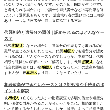
になりづらい場合が多いです。そのため、問題が生じやすい
と考えられる場合には、弁護士や司法書士などの専門家を選
ぶという選択肢もあります。 遺言執行者の選び方には二種類
あり、一つは遺言者が生前に直接指定する方法...
代襲相続と遺留分の関係｜認められるのはどんなケー
ス？
代襲
相続人
になった場合に、遺留分の相続を受け取れるのか
疑問が生じるかもしれません。代襲
相続人
でも遺留分が認め
られるのは、どんなケースなのでしょうか。本稿では、代襲
相続や遺留分の関係について解説します。代襲
相続人
になる
場合代襲相続とは、被
相続人
（亡くなった人）の遺産を相続
する人が、被
相続人
より前に亡くなっていたり、...
相続放棄ができないケースとは？対処法や手続きのポ
イントを解説
被
相続人
（亡くなった人）の財産調査で多額の借金や遺産分
割が困難な財産があることが分かった場合に、相続放棄した
いと判断するかもしれません。しかし状況によって相続放棄