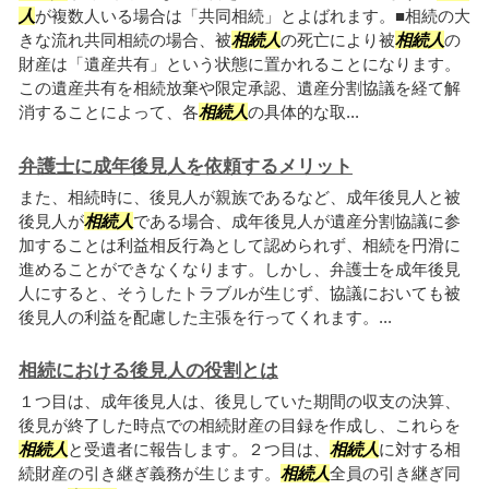
人
が複数人いる場合は「共同相続」とよばれます。■相続の大
きな流れ共同相続の場合、被
相続人
の死亡により被
相続人
の
財産は「遺産共有」という状態に置かれることになります。
この遺産共有を相続放棄や限定承認、遺産分割協議を経て解
消することによって、各
相続人
の具体的な取...
弁護士に成年後見人を依頼するメリット
また、相続時に、後見人が親族であるなど、成年後見人と被
後見人が
相続人
である場合、成年後見人が遺産分割協議に参
加することは利益相反行為として認められず、相続を円滑に
進めることができなくなります。しかし、弁護士を成年後見
人にすると、そうしたトラブルが生じず、協議においても被
後見人の利益を配慮した主張を行ってくれます。...
相続における後見人の役割とは
１つ目は、成年後見人は、後見していた期間の収支の決算、
後見が終了した時点での相続財産の目録を作成し、これらを
相続人
と受遺者に報告します。２つ目は、
相続人
に対する相
続財産の引き継ぎ義務が生じます。
相続人
全員の引き継ぎ同