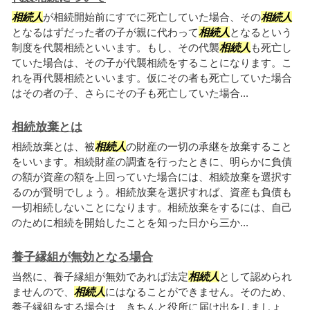
相続人
が相続開始前にすでに死亡していた場合、その
相続人
となるはずだった者の子が親に代わって
相続人
となるという
制度を代襲相続といいます。もし、その代襲
相続人
も死亡し
ていた場合は、その子が代襲相続をすることになります。こ
れを再代襲相続といいます。仮にその者も死亡していた場合
はその者の子、さらにその子も死亡していた場合...
相続放棄とは
相続放棄とは、被
相続人
の財産の一切の承継を放棄すること
をいいます。相続財産の調査を行ったときに、明らかに負債
の額が資産の額を上回っていた場合には、相続放棄を選択す
るのが賢明でしょう。相続放棄を選択すれば、資産も負債も
一切相続しないことになります。相続放棄をするには、自己
のために相続を開始したことを知った日から三か...
養子縁組が無効となる場合
当然に、養子縁組が無効であれば法定
相続人
として認められ
ませんので、
相続人
にはなることができません。そのため、
養子縁組をする場合は、きちんと役所に届け出をしましょ