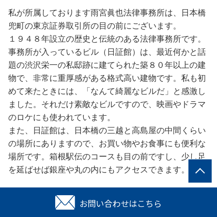
私が所属しております雨宮眞也法律事務所は、日本橋
兜町の東京証券取引所の目の前にございます。
１９４８年設⽴の歴史と伝統のある法律事務所です。
事務所が入っているビル（日証館）は、最近何かと話
題の渋沢栄一の私邸跡に建てられた築８０年以上の建
物で、非常に重厚感がある格式高い建物です。私も初
めて来たときには、「なんて綺麗なビルだ」と感激し
ました。それだけ素敵なビルですので、映画やドラマ
のロケにも使われています。
また、日証館は、日本橋の三越と高島屋の中間くらい
の場所にありますので、お買い物やお食事にも便利な
場所です。箱根駅伝のコースも目の前ですし、少し足
を延ばせば銀座や丸の内にもアクセスできます。
事務所名
お問い合わせはこちら
雨宮眞也法律事務所