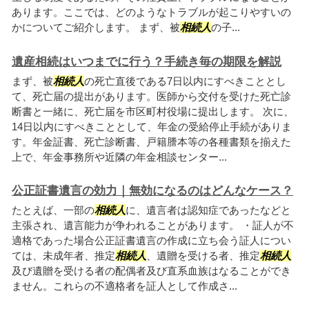
あります。ここでは、どのようなトラブルが起こりやすいの
かについてご紹介します。 まず、被
相続人
の子...
遺産相続はいつまでに行う？手続き毎の期限を解説
まず、被
相続人
の死亡直後である7日以内にすべきこととし
て、死亡届の提出があります。医師から交付を受けた死亡診
断書と一緒に、死亡届を市区町村役場に提出します。 次に、
14日以内にすべきこととして、年金の受給停止手続がありま
す。年金証書、死亡診断書、戸籍謄本等の各種書類を揃えた
上で、年金事務所や近隣の年金相談センター...
公正証書遺言の効力｜無効になるのはどんなケース？
たとえば、一部の
相続人
に、遺言者は認知症であったなどと
主張され、遺言能力が争われることがあります。 ・証人が不
適格であった場合公正証書遺言の作成に立ち会う証人につい
ては、未成年者、推定
相続人
、遺贈を受ける者、推定
相続人
及び遺贈を受ける者の配偶者及び直系血族はなることができ
ません。これらの不適格者を証人として作成さ...