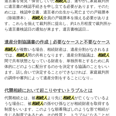
遺言書を発見・保管していた
相続人
は、速やかに家庭裁判所
に遺言書の検認手続きを申し立てる必要があります。そのた
めには、検認申立書、遺言者の出生から死亡までの戸籍謄本
（除籍謄本）、
相続人
全員の戸籍謄本を揃える必要がありま
す。これらを揃えて裁判所に提出し、約1カ月程度で裁判所か
ら遺言書検認日の通知が来ます。遺言書検認日...
遺産分割協議書の作成｜必要なケースと不要なケース
相続人
が複数いる場合、相続財産は、遺産分割がなされるま
では、
相続人
間の共有となります。遺産分割協議は、
相続人
間で共有状態となっている財産を、単独所有とするために具
体的にどのように配分するのかを決定する協議のことをいい
ます。話し合いで決定することができなければ、家庭裁判所
の調停や審判によって遺産分割をすることになり...
代襲相続において起こりやすいトラブルとは
代襲相続とは、被
相続人
より先に
相続人
が亡くなっているよ
うな場合に、被
相続人
の孫やひ孫などが相続財産を取得する
制度をいいます。このような順番飛ばしのような形で相続が
生じる制度であるため、その性質上、トラブルになることが