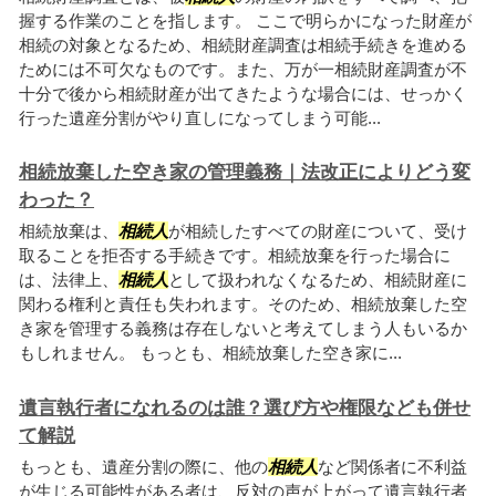
握する作業のことを指します。 ここで明らかになった財産が
相続の対象となるため、相続財産調査は相続手続きを進める
ためには不可欠なものです。また、万が一相続財産調査が不
十分で後から相続財産が出てきたような場合には、せっかく
行った遺産分割がやり直しになってしまう可能...
相続放棄した空き家の管理義務｜法改正によりどう変
わった？
相続放棄は、
相続人
が相続したすべての財産について、受け
取ることを拒否する手続きです。相続放棄を行った場合に
は、法律上、
相続人
として扱われなくなるため、相続財産に
関わる権利と責任も失われます。そのため、相続放棄した空
き家を管理する義務は存在しないと考えてしまう人もいるか
もしれません。 もっとも、相続放棄した空き家に...
遺言執行者になれるのは誰？選び方や権限なども併せ
て解説
もっとも、遺産分割の際に、他の
相続人
など関係者に不利益
が生じる可能性がある者は、反対の声が上がって遺言執行者