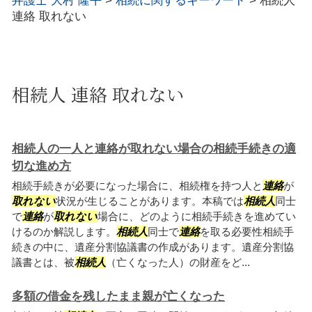
弁護士 大村 隆平
>
相続に関するキーワード
>
相続人
連絡 取れない
相続人 連絡 取れない
相続人の一人と連絡が取れない場合の相続手続きの適
切な進め方
相続手続きが必要になった場合に、相続権を持つ人と
連絡
が
取れない
状況が生じることがあります。本稿では
相続人
同士
で
連絡
が
取れない
場合に、どのように相続手続きを進めてい
けるのか解説します。
相続人
同士で
連絡
を取る必要性相続手
続きの中に、遺産分割協議書の作成があります。遺産分割協
議書とは、被
相続人
（亡くなった人）の財産をど...
多額の借金を残したまま親が亡くなった