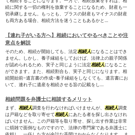
て相続することになります。一方で、相続放棄をすれば、相
続に関する一切の権利を放棄することになるため、財産も一
切承継しません。もっとも、プラスの財産もマイナスの財産
も両方ある場合、相続方法を迷うこともあるかと...
【連れ子がいる方へ】相続においてやるべきことや注
意点を解説
そのため、相続が開始しても、法定
相続人
になることはでき
ません。しかし、養子縁組をしておけば、法律上の親子関係
が認められるため、実子と同じように法定
相続人
になること
ができます。また、相続割合も、実子と同じになります。相
続開始前−遺言書の作成−養子縁組をしなくても、遺言書にお
いて、連れ子に遺産を相続させる旨の記載をし...
相続問題を弁護士に相談するメリット
まず、
相続人
調査を行わなければいけませんが、
相続人
調査
は戸籍などを取り寄せて
相続人
にあたる者を探し出さなけれ
ばいけません。この戸籍等を取り寄せ、探し出す作業は非常
に煩雑で面倒なものですので、法律の専門家である弁護士に
依頼し、一任した方が余計な手間はかからなくなります。 ま