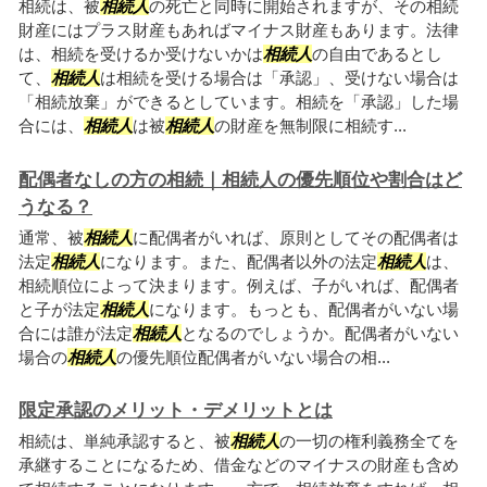
相続は、被
相続人
の死亡と同時に開始されますが、その相続
財産にはプラス財産もあればマイナス財産もあります。法律
は、相続を受けるか受けないかは
相続人
の自由であるとし
て、
相続人
は相続を受ける場合は「承認」、受けない場合は
「相続放棄」ができるとしています。相続を「承認」した場
合には、
相続人
は被
相続人
の財産を無制限に相続す...
配偶者なしの方の相続｜相続人の優先順位や割合はど
うなる？
通常、被
相続人
に配偶者がいれば、原則としてその配偶者は
法定
相続人
になります。また、配偶者以外の法定
相続人
は、
相続順位によって決まります。例えば、子がいれば、配偶者
と子が法定
相続人
になります。もっとも、配偶者がいない場
合には誰が法定
相続人
となるのでしょうか。配偶者がいない
場合の
相続人
の優先順位配偶者がいない場合の相...
限定承認のメリット・デメリットとは
相続は、単純承認すると、被
相続人
の一切の権利義務全てを
承継することになるため、借金などのマイナスの財産も含め