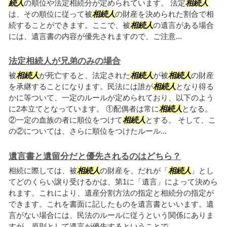
続人
の順位や法定相続分が定められています。 法定
相続人
は、その順位に従って被
相続人
の財産を決められた割合で相
続することができます。ここで、被
相続人
の遺言がある場合
には、遺言書の内容が優先されますので、ご注意...
法定相続人が兄弟のみの場合
被
相続人
が死亡すると、法定された
相続人
が被
相続人
の財産
を承継することになります。民法には誰が
相続人
となり得る
かに等ついて、一定のルールが定められており、以下のよう
に2本立てとなっています。 ①配偶者は常に
相続人
となる。
②一定の血族の者に順位をつけて
相続人
とする。 そして、こ
の②については、さらに順位をつけたルール...
遺言書と遺留分だと優先されるのはどちら？
相続に際しては、被
相続人
の財産を、だれが「
相続人
」とし
てどのくらい譲り受けるかは、第1に「遺言」によって決めら
れます。これにより、遺産分割方法の指定と相続分の指定が
できます。これを書面に記したものを遺言書といいます。遺
言がない場合には、民法のルールに従うという関係にありま
すが、原則として遺言が優先するということで...