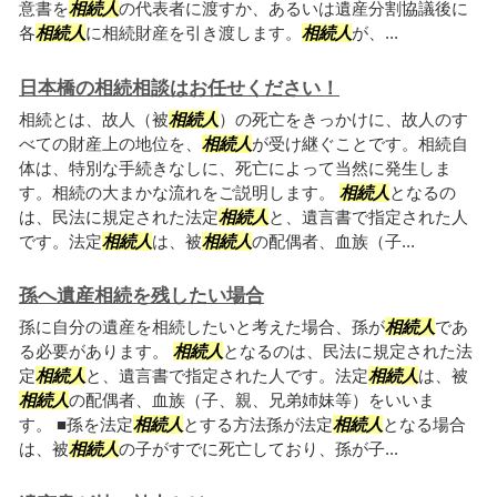
意書を
相続人
の代表者に渡すか、あるいは遺産分割協議後に
各
相続人
に相続財産を引き渡します。
相続人
が、...
日本橋の相続相談はお任せください！
相続とは、故人（被
相続人
）の死亡をきっかけに、故人のす
べての財産上の地位を、
相続人
が受け継ぐことです。相続自
体は、特別な手続きなしに、死亡によって当然に発生しま
す。相続の大まかな流れをご説明します。
相続人
となるの
は、民法に規定された法定
相続人
と、遺言書で指定された人
です。法定
相続人
は、被
相続人
の配偶者、血族（子...
孫へ遺産相続を残したい場合
孫に自分の遺産を相続したいと考えた場合、孫が
相続人
であ
る必要があります。
相続人
となるのは、民法に規定された法
定
相続人
と、遺言書で指定された人です。法定
相続人
は、被
相続人
の配偶者、血族（子、親、兄弟姉妹等）をいいま
す。 ■孫を法定
相続人
とする方法孫が法定
相続人
となる場合
は、被
相続人
の子がすでに死亡しており、孫が子...