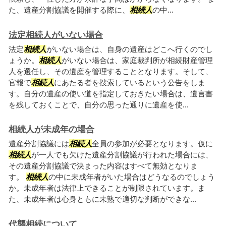
た、遺産分割協議を開催する際に、
相続人
の中...
法定相続人がいない場合
法定
相続人
がいない場合は、自身の遺産はどこへ行くのでし
ょうか。
相続人
がいない場合は、家庭裁判所が相続財産管理
人を選任し、その遺産を管理することとなります。そして、
官報で
相続人
にあたる者を捜索しているという公告をしま
す。自分の遺産の使い道を指定しておきたい場合は、遺言書
を残しておくことで、自分の思った通りに遺産を使...
相続人が未成年の場合
遺産分割協議には
相続人
全員の参加が必要となります。仮に
相続人
が一人でも欠けた遺産分割協議が行われた場合には、
その遺産分割協議で決まった内容はすべて無効となりま
す。
相続人
の中に未成年者がいた場合はどうなるのでしょう
か。未成年者は法律上できることが制限されています。ま
た、未成年者は心身ともに未熟で適切な判断ができな...
代襲相続について