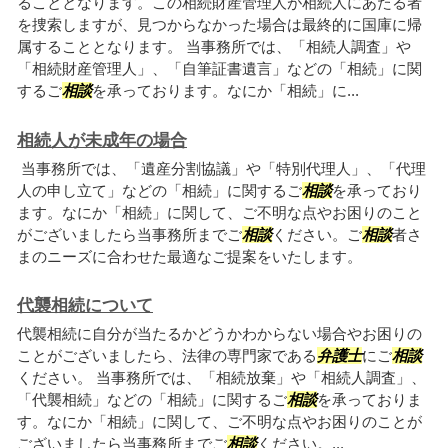
ることとなります。この相続財産管理人が相続人にあたる者
を捜索しますが、見つからなかった場合は最終的に国庫に帰
属することとなります。 当事務所では、「相続人調査」や
「相続財産管理人」、「自筆証書遺言」などの「相続」に関
するご
相談
を承っております。なにか「相続」に...
相続人が未成年の場合
当事務所では、「遺産分割協議」や「特別代理人」、「代理
人の申し立て」などの「相続」に関するご
相談
を承っており
ます。なにか「相続」に関して、ご不明な点やお困りのこと
がございましたら当事務所までご
相談
ください。ご
相談
者さ
まのニーズに合わせた最適なご提案をいたします。
代襲相続について
代襲相続に自分が当たるかどうかわからない場合やお困りの
ことがございましたら、法律の専門家である
弁護士
にご
相談
ください。 当事務所では、「相続放棄」や「相続人調査」、
「代襲相続」などの「相続」に関するご
相談
を承っておりま
す。なにか「相続」に関して、ご不明な点やお困りのことが
ございましたら当事務所までご
相談
ください。...