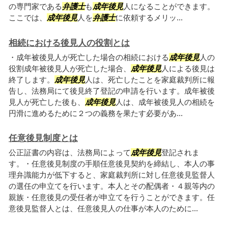
の専門家である
弁護士
も
成年後見
人になることができます。
ここでは、
成年後見
人を
弁護士
に依頼するメリッ...
相続における後見人の役割とは
・成年被後見人が死亡した場合の相続における
成年後見
人の
役割成年被後見人が死亡した場合、
成年後見
人による後見は
終了します。
成年後見
人は、死亡したことを家庭裁判所に報
告し、法務局にて後見終了登記の申請を行います。成年被後
見人が死亡した後も、
成年後見
人は、成年被後見人の相続を
円滑に進めるために２つの義務を果たす必要があ...
任意後見制度とは
公正証書の内容は、法務局によって
成年後見
登記されま
す。・任意後見制度の手順任意後見契約を締結し、本人の事
理弁識能力が低下すると、家庭裁判所に対し任意後見監督人
の選任の申立てを行います。本人とその配偶者・４親等内の
親族・任意後見の受任者が申立てを行うことができます。任
意後見監督人とは、任意後見人の仕事が本人のために...