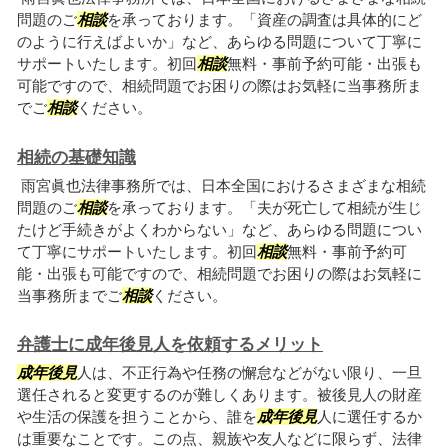
問題のご
相談
を承っております。「資産の調査は具体的にど
のように行えばよいか」など、あらゆる問題について丁寧に
サポートいたします。初回
相談
無料・事前予約可能・出張も
可能ですので、相続問題でお困りの際はお気軽に当事務所ま
でご
相談
ください。
相続の基礎知識
雨宮眞也法律事務所では、日本全国におけるさまざまな相続
問題のご
相談
を承っております。「夫が死亡して相続が生じ
たけど手続きがよくわからない」など、あらゆる問題につい
て丁寧にサポートいたします。初回
相談
無料・事前予約可
能・出張も可能ですので、相続問題でお困りの際はお気軽に
当事務所までご
相談
ください。
弁護士に成年後見人を依頼するメリット
成年後見
人は、不正行為や任務の懈怠などがない限り、一旦
選任されると変更するのが難しくあります。被後見人の財産
や生活の保護を担うことから、誰を
成年後見
人に選任するか
は重要なことです。この点、親族や友人などに限らず、法律