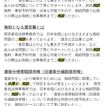
か」・「遺言書はどのような書き方で作成すべきか」など、
あらゆる問題について丁寧にサポートいたします。初回
相談
無料・事前予約可能・出張も可能ですので、相続問題でお困
りの際はお気軽に当事務所までご
相談
ください。
無効となる遺言書とは
雨宮眞也法律事務所では、日本全国におけるさまざまな相続
問題のご
相談
を承っております。「遺言公正証書とは何
か」・「遺言書はどのような書き方で作成すべきか」など、
あらゆる問題について丁寧にサポートいたします。初回
相談
無料・事前予約可能・出張も可能ですので、相続問題でお困
りの際はお気軽に当事務所までご
相談
ください。
遺留分侵害額請求権（旧遺留分減殺請求権）
遺留分をしっかり確保するためには、相続問題に精通してい
る
弁護士
に
相談
して対応するのが望ましいといえます。 雨宮
眞也法律事務所では、日本全国におけるさまざまな相続問題
のご
相談
を承っております。「遺留分侵害額請求権（旧遺留
分減殺請求権）」について具体的な内容や行使手続きについ
ても、個別のケースに応じて丁寧に対応いたし...