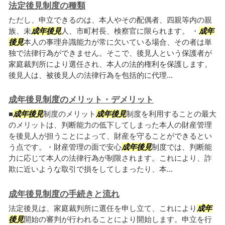
法定後見制度の種類
ただし、申立できるのは、本人やその配偶者、四親等内の親
族、未
成年後見
人、市町村長、検察官に限られます。 ・
成年
後見
本人の事理弁識能力が常に欠いている場合、その者は単
独で法律行為ができません。そこで、後見人という保護者が
家庭裁判所により選任され、本人の法的権利を保護します。
後見人は、被後見人の法律行為を包括的に代理...
成年後見制度のメリット・デメリット
■
成年後見
制度のメリット
成年後見
制度を利用することの最大
のメリットは、判断能力の低下してしまった本人の財産管理
を後見人が担うことによって、財産を守ることができるとい
う点です。・財産管理の面で安心
成年後見
制度では、判断能
力に応じて本人の法律行為が制限されます。これにより、詐
欺に近いような取引で損をしてしまったり、本...
成年後見制度の手続きと流れ
法定後見は、家庭裁判所に選任を申し立て、これにより
成年
後見
開始の審判が行われることにより開始します。申立を行