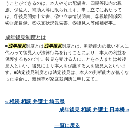
うことができるのは、本人やその配偶者、四親等以内の親
族、保佐人、補助人等に限られます。申し立てにあたって
は、①後見開始申立書、②申立事情説明書、③親族関係図、
④財産目録、⑤収支状況報告書、⑥後見人等候補者事...
成年後見制度とは
■
成年後見
制度とは
成年後見
制度とは、判断能力の低い本人に
代わって後見人が法律行為を行うことにより、本人の利益を
保護するものです。後見を受ける人にことを本人または被後
見人といい、後見により本人を保護する人を後見人といいま
す。■法定後見制度とは法定後見は、本人の判断能力が低くな
った場合に、親族等が家庭裁判所に申し立て...
« 相続 相談 弁護士 埼玉県
成年後見 相談 弁護士 日本橋 »
一覧に戻る