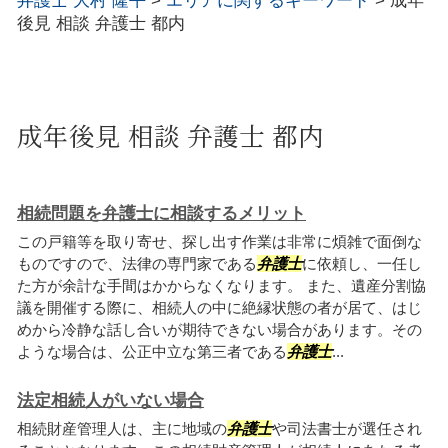
弁護士 大村 隆平
>
エリアに関するキーワード
>
成年
後見 相談 弁護士 都内
成年後見 相談 弁護士 都内
相続問題を弁護士に相談するメリット
この戸籍等を取り寄せ、探し出す作業は非常に煩雑で面倒な
ものですので、法律の専門家である
弁護士
に依頼し、一任し
た方が余計な手間はかからなくなります。 また、遺産分割協
議を開催する際に、相続人の中に絶縁状態の者が居て、はじ
めから冷静な話し合いが期待できない場合があります。その
ような場合は、公正中立な第三者である
弁護士
...
法定相続人がいない場合
相続財産管理人は、主に地域の
弁護士
や司法書士が選任され