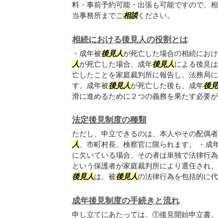
料・事前予約可能・出張も可能ですので、相
当事務所までご
相談
ください。
相続における後見人の役割とは
・成年被
後見人
が死亡した場合の相続におけ
人
が死亡した場合、成年
後見人
による後見は
亡したことを家庭裁判所に報告し、法務局に
す。成年被
後見人
が死亡した後も、成年
後見
滑に進めるために２つの義務を果たす必要があ.
法定後見制度の種類
ただし、申立できるのは、本人やその配偶者
人
、市町村長、検察官に限られます。 ・成
に欠いている場合、その者は単独で法律行為
という保護者が家庭裁判所により選任され、
後見人
は、被
後見人
の法律行為を包括的に代理
成年後見制度の手続きと流れ
申し立てにあたっては、①後見開始申立書、