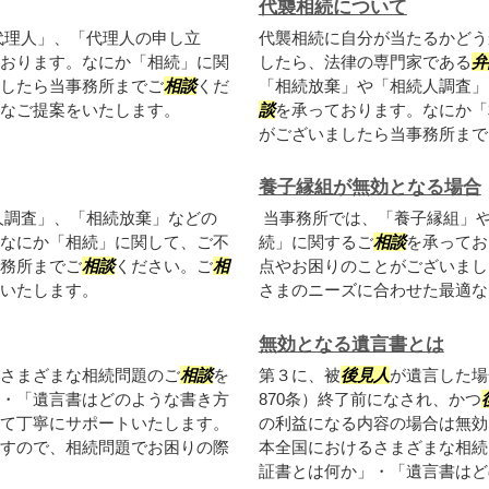
代襲相続について
代理人」、「代理人の申し立
代襲相続に自分が当たるかどう
おります。なにか「相続」に関
したら、法律の専門家である
弁
したら当事務所までご
相談
くだ
「相続放棄」や「相続人調査」
なご提案をいたします。
談
を承っております。なにか「
がございましたら当事務所まで
養子縁組が無効となる場合
人調査」、「相続放棄」などの
当事務所では、「養子縁組」
なにか「相続」に関して、ご不
続」に関するご
相談
を承ってお
務所までご
相談
ください。ご
相
点やお困りのことがございまし
いたします。
さまのニーズに合わせた最適な
無効となる遺言書とは
さまざまな相続問題のご
相談
を
第３に、被
後見人
が遺言した場
・「遺言書はどのような書き方
870条）終了前になされ、かつ
て丁寧にサポートいたします。
の利益になる内容の場合は無効
すので、相続問題でお困りの際
本全国におけるさまざまな相続
証書とは何か」・「遺言書はどの