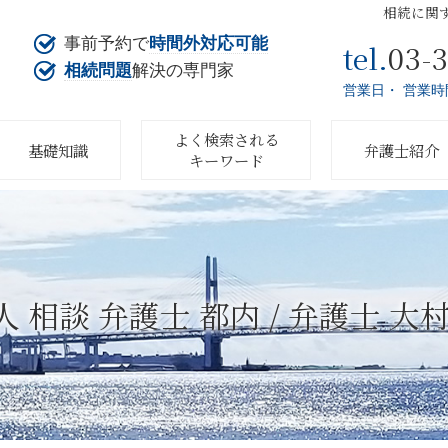
相続に関
事前予約で
時間外対応可能
03-
tel.
相続問題
解決の専門家
営業日・ 営業時
よく検索される
基礎知識
弁護士紹介
キーワード
 相談 弁護士 都内 / 弁護士 大