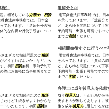
求権）
遺留分とは
題に精通している
弁護士
に
相談
雨宮眞也法律事務所では、日
宮眞也法律事務所では、日本全
を承っております。「遺留分と
っております。「遺留分侵害額
ど、あらゆる問題について丁寧
体的な内容や行使手続きについ
予約可能・出張も可能ですので
..
までご
相談
ください。
相続開始後すぐに行うべき
るさまざまな相続問題のご
相談
雨宮眞也法律事務所では、日
がどうすればよいか」など、あ
を承っております。「資産の調
す。初回
相談
無料・事前予約可
ど、あらゆる問題について丁寧
の際はお気軽に当事務所までご
予約可能・出張も可能ですので
までご
相談
ください。
弁護士に成年後見人を依頼
るさまざまな相続問題のご
相談
成年
後見人
は、不正行為や任務
じたけど手続きがよくわからな
更するのが難しくあります。被
ートいたします。初回
相談
無
誰を成年
後見人
に選任するかは