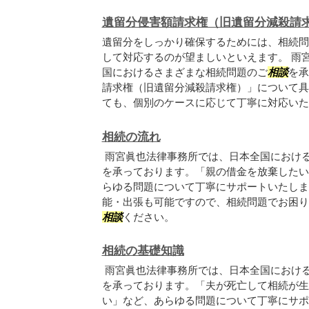
遺留分侵害額請求権（旧遺留分減殺請
遺留分をしっかり確保するためには、相続問
して対応するのが望ましいといえます。 雨
国におけるさまざまな相続問題のご
相談
を承
請求権（旧遺留分減殺請求権）」について具
ても、個別のケースに応じて丁寧に対応いたし.
相続の流れ
雨宮眞也法律事務所では、日本全国におけ
を承っております。「親の借金を放棄したい
らゆる問題について丁寧にサポートいたしま
能・出張も可能ですので、相続問題でお困り
相談
ください。
相続の基礎知識
雨宮眞也法律事務所では、日本全国におけ
を承っております。「夫が死亡して相続が生
い」など、あらゆる問題について丁寧にサポ