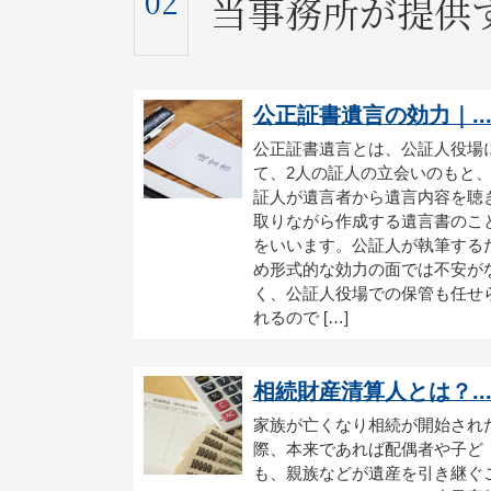
02
当事務所が提供
公正証書遺言の効力｜..
公正証書遺言とは、公証人役場
て、2人の証人の立会いのもと
証人が遺言者から遺言内容を聴
取りながら作成する遺言書のこ
をいいます。公証人が執筆する
め形式的な効力の面では不安が
く、公証人役場での保管も任せ
れるので […]
相続財産清算人とは？..
家族が亡くなり相続が開始され
際、本来であれば配偶者や子ど
も、親族などが遺産を引き継ぐ