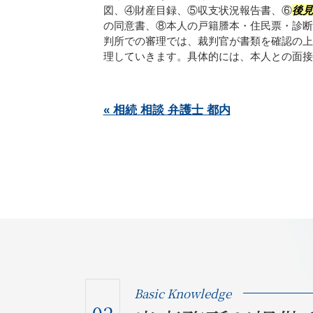
図、④財産目録、⑤収支状況報告書、⑥
後見
の同意書、⑧本人の戸籍謄本・住民票・診断
判所での審理では、裁判官が書類を確認の上
理していきます。具体的には、本人との面接や.
« 相続 相談 弁護士 都内
Basic Knowledge