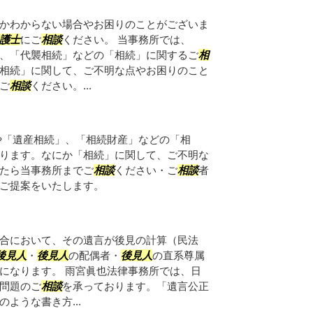
かわからない場合やお困りのことがございま
護士
にご
相談
ください。 当事務所では、
、「代襲相続」などの「相続」に関するご
相
相続」に関して、ご不明な点やお困りのこと
ご
相談
ください。...
や「遺産相続」、「相続財産」などの「相
ります。なにか「相続」に関して、ご不明な
たら当事務所までご
相談
ください・ご
相談
者
ご提案をいたします。
合において、その遺言が後見の計算（民法
後見人
・
後見人
の配偶者・
後見人
の直系尊属
になります。 雨宮眞也法律事務所では、日
問題のご
相談
を承っております。「遺言公正
ような書き方...