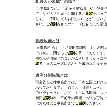
相続人が未成年の場合
当事務所では、「遺産分割協議」や「特別
て」などの「相続」に関するご
相談
を承って
して、ご不明な点やお困りのことがございま
さい。ご
相談
者さまのニーズに合わせた最適
相続放棄とは
当事務所では、「相続財産調査」や「相続
「相続」に関するご
相談
を承っております。
明な点やお困りのことがございましたら当事
談
者さまのニーズに合わせた最適なご提案を
遺産分割協議とは
雨宮眞也法律事務所では、日本全国における
承っております。「遺言公正証書とは何か」
で作成すべきか」など、あらゆる問題につい
初回
相談
無料・事前予約可能・出張も可能で
はお気軽に当事務所までご
相談
ください。