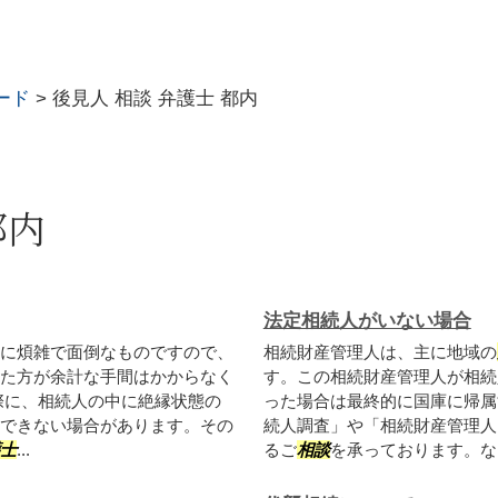
ード
>
後見人 相談 弁護士 都内
都内
法定相続人がいない場合
に煩雑で面倒なものですので、
相続財産管理人は、主に地域の
た方が余計な手間はかからなく
す。この相続財産管理人が相続
際に、相続人の中に絶縁状態の
った場合は最終的に国庫に帰属
できない場合があります。その
続人調査」や「相続財産管理人
士
...
るご
相談
を承っております。なに