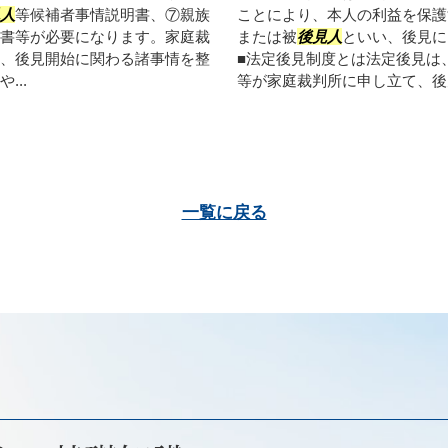
人
等候補者事情説明書、⑦親族
ことにより、本人の利益を保護
書等が必要になります。家庭裁
または被
後見人
といい、後見に
、後見開始に関わる諸事情を整
■法定後見制度とは法定後見は
..
等が家庭裁判所に申し立て、後見
一覧に戻る