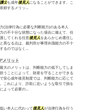
護士
も成年
後見人
になることができます。こ
依頼するメリッ...
力(法律行為に必要な判断能力)のある本人
力の不十分な状態になった場合に備えて、任
護してくれる任意
後見人
をあらかじめ選任し
と異なる点は、裁判所が事理弁識能力の不十
するのではなく...
デメリット
最大のメリットは、判断能力の低下してしま
担うことによって、財産を守ることができる
で安心成年後見制度では、判断能力に応じて
。これにより、詐欺に近いような取引で損を
よって必要の...
低い本人に代わって
後見人
が法律行為を行う