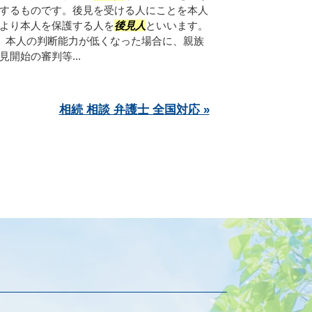
するものです。後見を受ける人にことを本人
より本人を保護する人を
後見人
といいます。
、本人の判断能力が低くなった場合に、親族
開始の審判等...
相続 相談 弁護士 全国対応 »