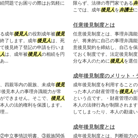
続問題でお困りの際はお気軽に
限らず、法律の専門家である
弁
こでは、成年
後見人
を
弁護士
に
任意後見制度とは
る成年
後見人
の役割成年被
後見
任意後見制度とは、事理弁識能
終了します。成年
後見人
は、死
が、将来的に自己の事理弁識能
て後見終了登記の申請を行いま
意後見契約を締結し、自己を保
人
は、成年被
後見人
の相続を円
ておく制度です。法定後見制度
..
分な本人のために
後見人
を選任
成年後見制度のメリット・
、四親等内の親族、未成年
後見
成年後見制度を利用することの
年後見本人の事理弁識能力が常
った本人の財産管理を
後見人
が
ができません。そこで、
後見人
という点です。・財産管理の面
本人の法的権利を保護します。
本人の法律行為が制限されます
...
してしまったり、本人の勘違いに
成年後見制度とは
②申立事情説明書、③親族関係
成年後見制度とは、判断能力の