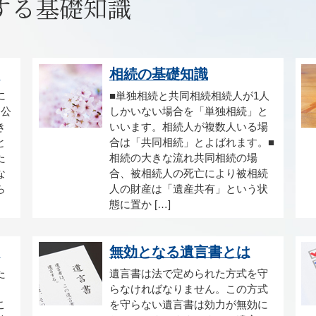
する基礎知識
.
相続の基礎知識
に
■単独相続と共同相続相続人が1人
、公
しかいない場合を「単独相続」と
き
いいます。相続人が複数人いる場
と
合は「共同相続」とよばれます。■
た
相続の大きな流れ共同相続の場
な
合、被相続人の死亡により被相続
ら
人の財産は「遺産共有」という状
態に置か […]
.
無効となる遺言書とは
た
遺言書は法で定められた方式を守
らなければなりません。この方式
こ
を守らない遺言書は効力が無効に