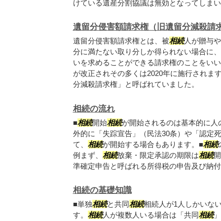
けている遺産分割協議は無効となってしまいま.
遺留分侵害額請求権（旧遺留分減殺請
遺留分侵害額請求権とは、被
相続
人が贈与や
分に満たない取り分しか得られない場合に、
いを求めることができる請求権のことをいいま
が改正されその多くは2020年に施行されま
分減殺請求権」と呼ばれていました。
相続の流れ
■
相続
開始
相続
が開始されるのは基本的に人
外的に「失踪宣告」（民法30条）や「認定死
て、
相続
が開始する場合もあります。■
相続
例まず、
相続
放棄・限定承認の期限は
相続
開
準確定申告と呼ばれる所得税の申告及び納付は.
相続の基礎知識
■単独
相続
と共同
相続
相続人が1人しかいな
す。
相続
人が複数人いる場合は「共同
相続
」