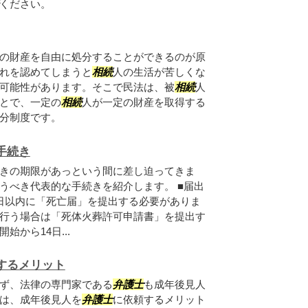
ください。
の財産を自由に処分することができるのが原
れを認めてしまうと
相続
人の生活が苦しくな
可能性があります。そこで民法は、被
相続
人
とで、一定の
相続
人が一定の財産を取得する
分制度です。
手続き
きの期限があっという間に差し迫ってきま
うべき代表的な手続きを紹介します。 ■届出
日以内に「死亡届」を提出する必要がありま
行う場合は「死体火葬許可申請書」を提出す
開始から14日...
するメリット
ず、法律の専門家である
弁護士
も成年後見人
は、成年後見人を
弁護士
に依頼するメリット