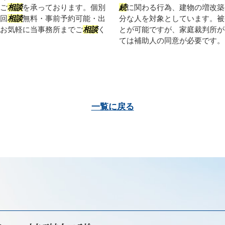
ご
相談
を承っております。個別
続
に関わる行為、建物の増改築
回
相談
無料・事前予約可能・出
分な人を対象としています。被
お気軽に当事務所までご
相談
く
とが可能ですが、家庭裁判所が
ては補助人の同意が必要です。ま
一覧に戻る