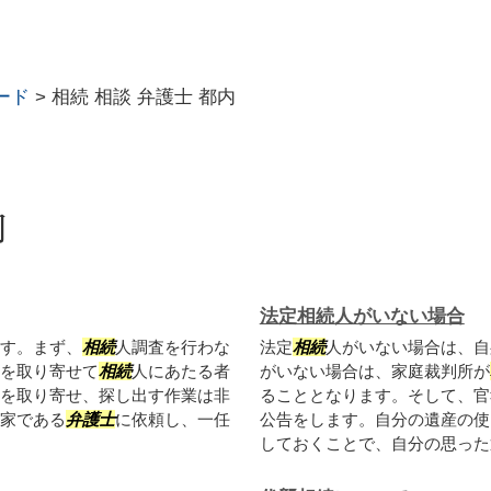
ード
>
相続 相談 弁護士 都内
内
法定相続人がいない場合
す。まず、
相続
人調査を行わな
法定
相続
人がいない場合は、自
を取り寄せて
相続
人にあたる者
がいない場合は、家庭裁判所が
を取り寄せ、探し出す作業は非
ることとなります。そして、官
家である
弁護士
に依頼し、一任
公告をします。自分の遺産の使
しておくことで、自分の思った通