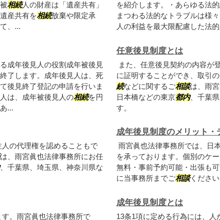
被
相続
人の財産は「遺産共有」
を紹介します。・あらゆる法的
遺産共有を
相続
放棄や限定承
まつわる法的なトラブルは様々
、...
人の利益を最大限配慮した法的主
任意後見制度とは
る成年後見人の役割成年被後見
また、任意後見契約の内容が
終了します。成年後見人は、死
に証明することができ、取引の
て後見終了登記の申請を行いま
続
などに関するご
相談
は、雨宮
人は、成年被後見人の
相続
を円
日本橋などの東京
都内
、千葉県
..
す。
成年後見制度のメリット・
佐人の代理権を認めることもで
雨宮眞也法律事務所では、日
は、雨宮眞也法律事務所にお任
を承っております。個別のケー
、千葉県、埼玉県、神奈川県な
無料・事前予約可能・出張も可
に当事務所までご
相談
ください
成年後見制度とは
ます。雨宮眞也法律事務所で
13条1項に定める行為には、