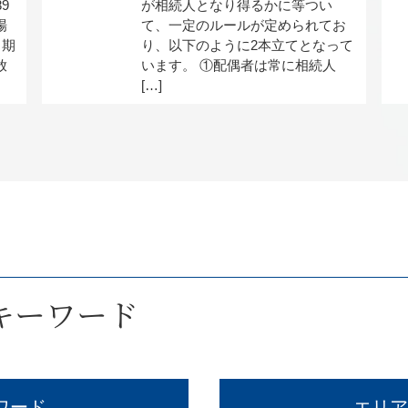
9
が相続人となり得るかに等つい
場
て、一定のルールが定められてお
ら期
り、以下のように2本立てとなって
放
います。 ①配偶者は常に相続人
[…]
キーワード
ワード
エリア