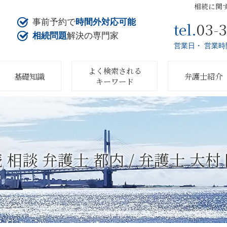
相続に関
事前予約で
時間外対応可能
03-
tel.
相続問題
解決の専門家
営業日・ 営業時
よく検索される
基礎知識
弁護士紹介
キーワード
 相談 弁護士 都内 / 弁護士 大村