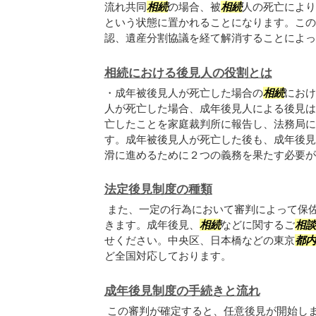
流れ共同
相続
の場合、被
相続
人の死亡により
という状態に置かれることになります。この
認、遺産分割協議を経て解消することによって
相続における後見人の役割とは
・成年被後見人が死亡した場合の
相続
におけ
人が死亡した場合、成年後見人による後見は
亡したことを家庭裁判所に報告し、法務局に
す。成年被後見人が死亡した後も、成年後見
滑に進めるために２つの義務を果たす必要があ.
法定後見制度の種類
また、一定の行為において審判によって保
きます。成年後見、
相続
などに関するご
相談
せください。中央区、日本橋などの東京
都内
ど全国対応しております。
成年後見制度の手続きと流れ
この審判が確定すると、任意後見が開始し