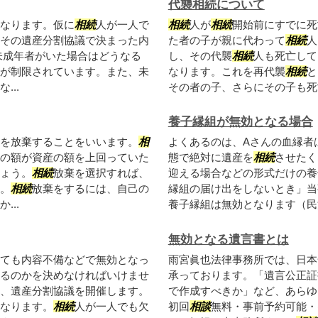
代襲相続について
なります。仮に
相続
人が一人で
相続
人が
相続
開始前にすでに死
その遺産分割協議で決まった内
た者の子が親に代わって
相続
人
未成年者がいた場合はどうなる
し、その代襲
相続
人も死亡して
が制限されています。また、未
なります。これを再代襲
相続
と
..
その者の子、さらにその子も死亡
養子縁組が無効となる場合
を放棄することをいいます。
相
よくあるのは、Aさんの血縁者
の額が資産の額を上回っていた
態で絶対に遺産を
相続
させたく
ょう。
相続
放棄を選択すれば、
迎える場合などの形式だけの養
。
相続
放棄をするには、自己の
縁組の届け出をしないとき」当
..
養子縁組は無効となります（民法7
無効となる遺言書とは
ても内容不備などで無効となっ
雨宮眞也法律事務所では、日本
るのかを決めなければいけませ
承っております。「遺言公正証
、遺産分割協議を開催します。
で作成すべきか」など、あらゆ
なります。
相続
人が一人でも欠
初回
相談
無料・事前予約可能・