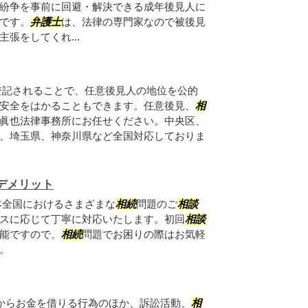
紛争を事前に回避・解決できる成年後見人に
です。
弁護士
は、法律の専門家なので被後見
張をしてくれ...
登記されることで、任意後見人の地位を公的
安全をはかることもできます。任意後見、
相
眞也法律事務所にお任せください。中央区、
、埼玉県、神奈川県など全国対応しておりま
デメリット
本全国におけるさまざまな
相続
問題のご
相談
スに応じて丁寧に対応いたします。初回
相談
能ですので、
相続
問題でお困りの際はお気軽
。
人からお金を借りる行為のほか、訴訟活動、
相