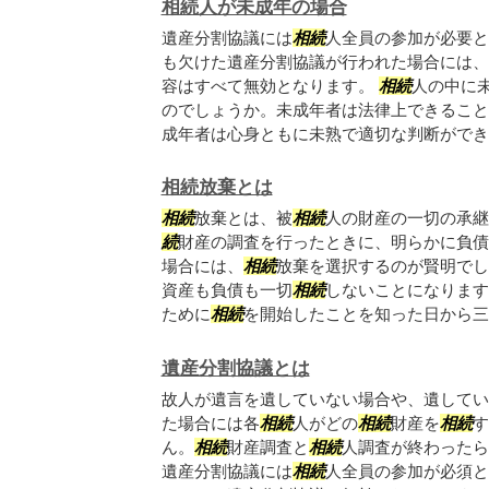
相続人が未成年の場合
遺産分割協議には
相続
人全員の参加が必要と
も欠けた遺産分割協議が行われた場合には、
容はすべて無効となります。
相続
人の中に
のでしょうか。未成年者は法律上できること
成年者は心身ともに未熟で適切な判断ができな.
相続放棄とは
相続
放棄とは、被
相続
人の財産の一切の承継
続
財産の調査を行ったときに、明らかに負債
場合には、
相続
放棄を選択するのが賢明でし
資産も負債も一切
相続
しないことになります
ために
相続
を開始したことを知った日から三か.
遺産分割協議とは
故人が遺言を遺していない場合や、遺してい
た場合には各
相続
人がどの
相続
財産を
相続
す
ん。
相続
財産調査と
相続
人調査が終わったら
遺産分割協議には
相続
人全員の参加が必須と