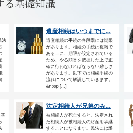
する基礎知識
.
遺産相続はいつまでに...
民法
遺産相続の手続の各段階には期限
方
があります。相続の手続は複雑で
の
ある上に、期限が設定されている
認
ため、やる順番を把握した上で正
民
確に行わなければならない難しさ
遺
があります。以下では相続手続の
書
流れについて解説していきます。
&nbsp […]
法定相続人が兄弟のみ...
は基
被相続人が死亡すると、法定され
っ
た相続人が被相続人の財産を承継
法
することになります。民法には誰