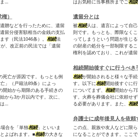
..
はお気軽に当事務所までご
相談
求権）
遺留分とは
遺贈などを行ったために、遺留
被
相続
人は、遺言によって自己
遺留分侵害額相当の金銭の支払
則です。もっとも、際限なくこ
す（民法1046条）。
相続
法
ってしまうという問題が生じる
すが、改正前の民法では「遺留
の財産の処分を一部制限するこ
権利を認めており、これが遺留
相続開始後すぐに行うべき
の死亡が原因です。もっとも例
相続
が開始されると様々な手続
亡」（戸籍法89条）によっ
す。以下に
相続
開始後すぐに行
の開始から期限のある手続きの
についてまず、
相続
開始から7
始から3か月以内です。次に、
す。火葬を葬儀会社に依頼せず
..
る必要があります。また、
相続
弁護士に成年後見人を依頼
い場合を「単独
相続
」といいま
この点、親族や友人などに限ら
とよばれます。■
相続
の大きな
になることができます。ここで