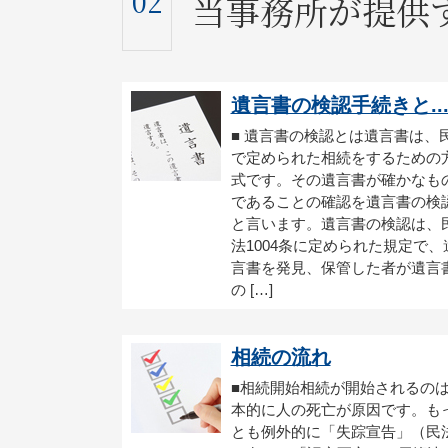
02
当事務所が提供
遺言書の検認手続きと..
■ 遺言書の検認とは遺言書は、
で定められた相続をするための
式です。その遺言書が確かなも
であることの確認を遺言書の検
と言います。遺言書の検認は、
法1004条に定められた規定で、
言書を発見、保管した者が遺言
の […]
相続の流れ
■相続開始相続が開始されるの
本的に人の死亡が原因です。も
とも例外的に「失踪宣告」（民