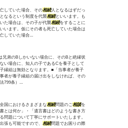
亡していた場合、その
相続
人となるはずだっ
となるという制度を代襲
相続
といいます。も
いた場合は、その子が代襲
相続
をすることに
いいます。仮にその者も死亡していた場合は
していた場合...
は兄弟のBしかいない場合に、そのBと絶縁状
ない場合に、知人の子であるCを養子として
子縁組は無効となります。■「当事者が養子
事者が養子縁組の届け出をしなければ、その
99条）...
全国におけるさまざまな
相続
問題のご
相談
を
書とは何か」・「遺言書はどのような書き方
る問題について丁寧にサポートいたします。
出張も可能ですので、
相続
問題でお困りの際