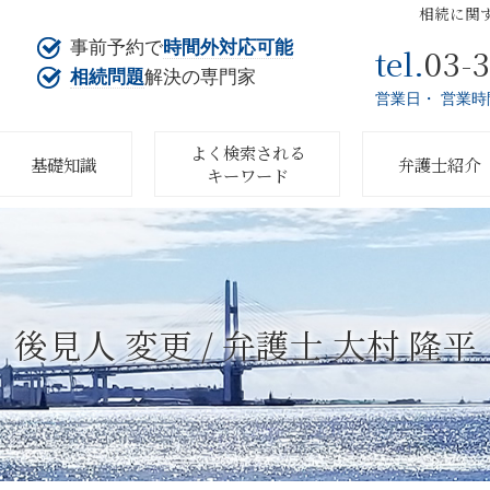
相続に関
事前予約で
時間外対応可能
03-
tel.
相続問題
解決の専門家
営業日・ 営業時
よく検索される
基礎知識
弁護士紹介
キーワード
後見人 変更 / 弁護士 大村 隆平