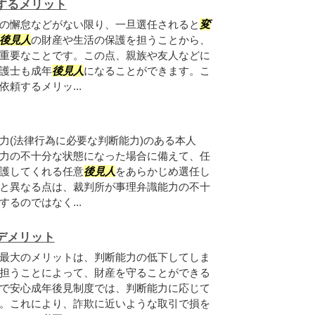
するメリット
の懈怠などがない限り、一旦選任されると
変
後見人
の財産や生活の保護を担うことから、
重要なことです。この点、親族や友人などに
護士も成年
後見人
になることができます。こ
依頼するメリッ...
力(法律行為に必要な判断能力)のある本人
力の不十分な状態になった場合に備えて、任
護してくれる任意
後見人
をあらかじめ選任し
と異なる点は、裁判所が事理弁識能力の不十
するのではなく...
デメリット
最大のメリットは、判断能力の低下してしま
担うことによって、財産を守ることができる
で安心成年後見制度では、判断能力に応じて
。これにより、詐欺に近いような取引で損を