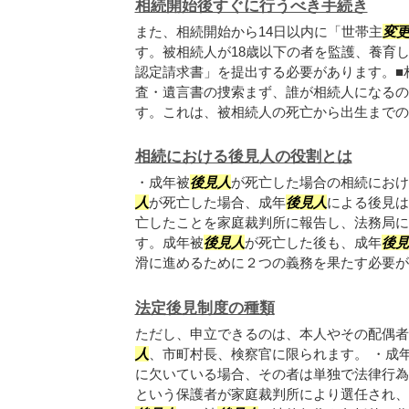
相続開始後すぐに行うべき手続き
また、相続開始から14日以内に「世帯主
変
す。被相続人が18歳以下の者を監護、養育
認定請求書」を提出する必要があります。■
査・遺言書の捜索まず、誰が相続人になるの
す。これは、被相続人の死亡から出生までの戸.
相続における後見人の役割とは
・成年被
後見人
が死亡した場合の相続におけ
人
が死亡した場合、成年
後見人
による後見は
亡したことを家庭裁判所に報告し、法務局に
す。成年被
後見人
が死亡した後も、成年
後見
滑に進めるために２つの義務を果たす必要があ.
法定後見制度の種類
ただし、申立できるのは、本人やその配偶者
人
、市町村長、検察官に限られます。 ・成
に欠いている場合、その者は単独で法律行為
という保護者が家庭裁判所により選任され、