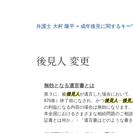
弁護士 大村 隆平
>
成年後見に関するキー
後見人 変更
無効となる遺言書とは
第３に、被
後見人
が遺言した場合において、
870条）終了前になされ、かつ
後見人
・
後見
の利益になる内容の場合は無効になります。
本全国におけるさまざまな相続問題のご相談
証書とは何か」・「遺言書はどのような書き方.