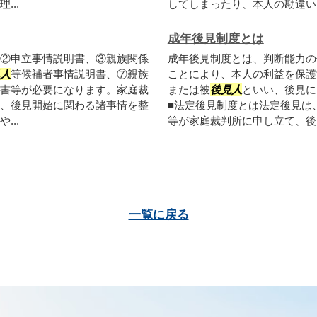
...
してしまったり、本人の勘違いに
成年後見制度とは
②申立事情説明書、③親族関係
成年後見制度とは、判断能力の
人
等候補者事情説明書、⑦親族
ことにより、本人の利益を保護
書等が必要になります。家庭裁
または被
後見人
といい、後見に
、後見開始に関わる諸事情を整
■法定後見制度とは法定後見は
..
等が家庭裁判所に申し立て、後見
一覧に戻る