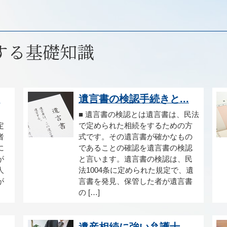
する基礎知識
.
遺言書の検認手続きと...
■ 遺言書の検認とは遺言書は、民法
定
で定められた相続をするための方
者
式です。その遺言書が確かなもの
に
であることの確認を遺言書の検認
が
と言います。遺言書の検認は、民
人
法1004条に定められた規定で、遺
が
言書を発見、保管した者が遺言書
の […]
.
遺産相続に強い弁護士...