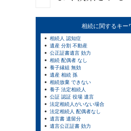
相続に関するキー
相続人 認知症
遺産 分割 不動産
公正証書遺言 効力
相続 配偶者 なし
養子縁組 無効
遺産 相続 孫
相続放棄 できない
養子 法定相続人
公証 認証 役場 遺言
法定相続人がいない場合
法定相続人 配偶者なし
遺言書 遺留分
遺言公正証書 効力