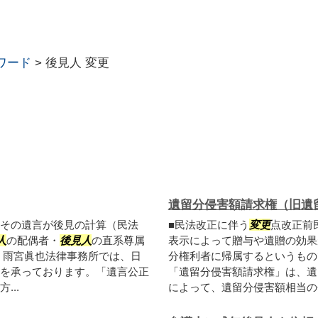
ワード
>
後見人 変更
遺留分侵害額請求権（旧遺
その遺言が後見の計算（民法
■民法改正に伴う
変更
点改正前
人
の配偶者・
後見人
の直系尊属
表示によって贈与や遺贈の効果
 雨宮眞也法律事務所では、日
分権利者に帰属するというもの
を承っております。「遺言公正
「遺留分侵害額請求権」は、遺
..
によって、遺留分侵害額相当の金