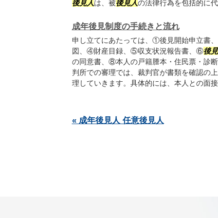
後見人
は、被
後見人
の法律行為を包括的に代理
成年後見制度の手続きと流れ
申し立てにあたっては、①後見開始申立書、
図、④財産目録、⑤収支状況報告書、⑥
後見
の同意書、⑧本人の戸籍謄本・住民票・診断
判所での審理では、裁判官が書類を確認の上
理していきます。具体的には、本人との面接や.
« 成年後見人 任意後見人