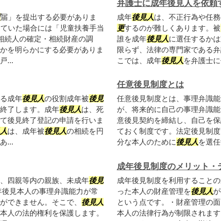
弁護士に成年後見人を依頼
更
届」を提出する必要がありま
成年
後見人
は、不正行為や任務
していた場合には「児童扶養手当
更
するのが難しくあります。被
相続人の確定・相続財産の調
誰を成年
後見人
に選任するかは
かを明らかにする必要がありま
限らず、法律の専門家である弁
..
こでは、成年
後見人
を弁護士に
任意後見制度とは
る成年
後見人
の役割成年被
後見
任意後見制度とは、事理弁識能
終了します。成年
後見人
は、死
が、将来的に自己の事理弁識能
て後見終了登記の申請を行いま
意後見契約を締結し、自己を保
人
は、成年被
後見人
の相続を円
ておく制度です。法定後見制度
..
分な本人のために
後見人
を選任
成年後見制度のメリット・
、四親等内の親族、未成年
後見
成年後見制度を利用することの
年後見本人の事理弁識能力が常
った本人の財産管理を
後見人
が
ができません。そこで、
後見人
という点です。・財産管理の面
本人の法的権利を保護します。
本人の法律行為が制限されます