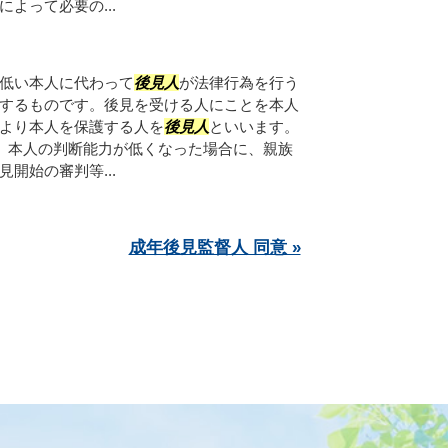
よって必要の...
低い本人に代わって
後見人
が法律行為を行う
するものです。後見を受ける人にことを本人
より本人を保護する人を
後見人
といいます。
、本人の判断能力が低くなった場合に、親族
開始の審判等...
成年後見監督人 同意 »