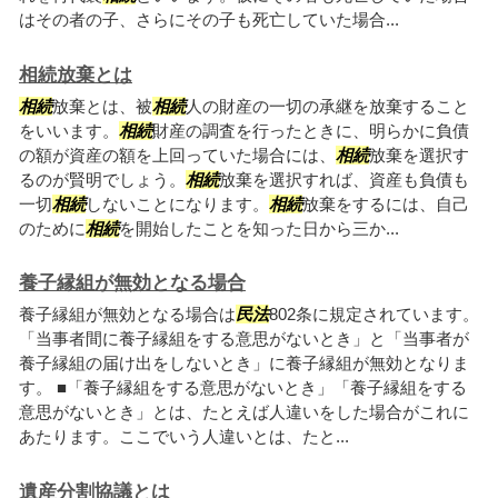
はその者の子、さらにその子も死亡していた場合...
相続放棄とは
相続
放棄とは、被
相続
人の財産の一切の承継を放棄すること
をいいます。
相続
財産の調査を行ったときに、明らかに負債
の額が資産の額を上回っていた場合には、
相続
放棄を選択す
るのが賢明でしょう。
相続
放棄を選択すれば、資産も負債も
一切
相続
しないことになります。
相続
放棄をするには、自己
のために
相続
を開始したことを知った日から三か...
養子縁組が無効となる場合
養子縁組が無効となる場合は
民法
802条に規定されています。
「当事者間に養子縁組をする意思がないとき」と「当事者が
養子縁組の届け出をしないとき」に養子縁組が無効となりま
す。 ■「養子縁組をする意思がないとき」「養子縁組をする
意思がないとき」とは、たとえば人違いをした場合がこれに
あたります。ここでいう人違いとは、たと...
遺産分割協議とは