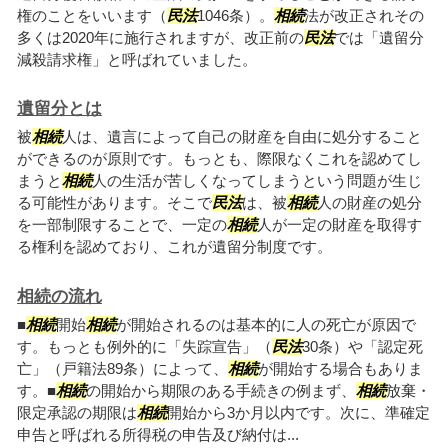
権のことをいいます（
民法
1046条）。
相続
法が改正されその
多くは2020年に施行されますが、改正前の
民法
では「遺留分
減殺請求権」と呼ばれていました。
遺留分とは
被
相続
人は、遺言によって自己の財産を自由に処分すること
ができるのが原則です。もっとも、際限なくこれを認めてし
まうと
相続
人の生活が苦しくなってしまうという問題が生じ
る可能性があります。そこで
民法
は、被
相続
人の財産の処分
を一部制限することで、一定の
相続
人が一定の財産を取得す
る権利を認めており、これが遺留分制度です。
相続の流れ
■
相続
開始
相続
が開始されるのは基本的に人の死亡が原因で
す。もっとも例外的に「失踪宣告」（
民法
30条）や「認定死
亡」（戸籍法89条）によって、
相続
が開始する場合もありま
す。■
相続
の開始から期限のある手続きの例まず、
相続
放棄・
限定承認の期限は
相続
開始から3か月以内です。次に、準確定
申告と呼ばれる所得税の申告及び納付は...