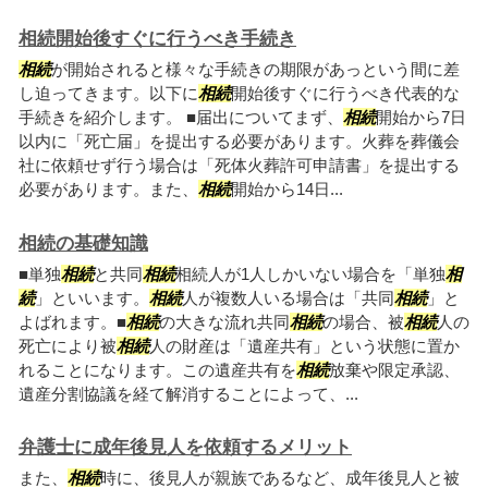
相続開始後すぐに行うべき手続き
相続
が開始されると様々な手続きの期限があっという間に差
し迫ってきます。以下に
相続
開始後すぐに行うべき代表的な
手続きを紹介します。 ■届出についてまず、
相続
開始から7日
以内に「死亡届」を提出する必要があります。火葬を葬儀会
社に依頼せず行う場合は「死体火葬許可申請書」を提出する
必要があります。また、
相続
開始から14日...
相続の基礎知識
■単独
相続
と共同
相続
相続人が1人しかいない場合を「単独
相
続
」といいます。
相続
人が複数人いる場合は「共同
相続
」と
よばれます。■
相続
の大きな流れ共同
相続
の場合、被
相続
人の
死亡により被
相続
人の財産は「遺産共有」という状態に置か
れることになります。この遺産共有を
相続
放棄や限定承認、
遺産分割協議を経て解消することによって、...
弁護士に成年後見人を依頼するメリット
また、
相続
時に、後見人が親族であるなど、成年後見人と被