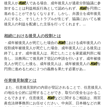
後見人が
相続
人である場合、成年後見人が遺産分割協議に参
加することは利益相反行為として認められず、
相続
を円滑に
進めることができなくなります。しかし、弁護士を成年後見
人にすると、そうしたトラブルが生じず、協議においても被
後見人の利益を配慮した主張を行ってくれます。...
相続における後見人の役割とは
・成年被後見人が死亡した場合の
相続
における成年後見人の
役割成年被後見人が死亡した場合、成年後見人による後見は
終了します。成年後見人は、死亡したことを家庭裁判所に報
告し、法務局にて後見終了登記の申請を行います。成年被後
見人が死亡した後も、成年後見人は、成年被後見人の
相続
を
円滑に進めるために２つの義務を果たす必要があ...
任意後見制度とは
また、任意後見契約の内容が登記されることで、任意後見人
の地位を公的に証明することができ、取引の安全をはかるこ
ともできます。任意後見、
相続
などに関するご相談は、雨宮
眞也法律事務所にお任せください。中央区、日本橋などの東