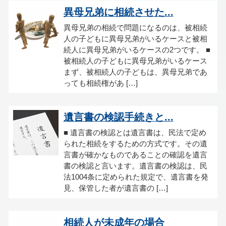
異母兄弟に相続させた...
異母兄弟の相続で問題になるのは、被相続
人の子どもに異母兄弟がいるケースと被相
続人に異母兄弟がいるケースの2つです。 ■
被相続人の子どもに異母兄弟がいるケース
まず、被相続人の子どもは、異母兄弟であ
っても相続権があ […]
遺言書の検認手続きと...
■ 遺言書の検認とは遺言書は、民法で定め
られた相続をするための方式です。その遺
言書が確かなものであることの確認を遺言
書の検認と言います。遺言書の検認は、民
法1004条に定められた規定で、遺言書を発
見、保管した者が遺言書の […]
相続人が未成年の場合