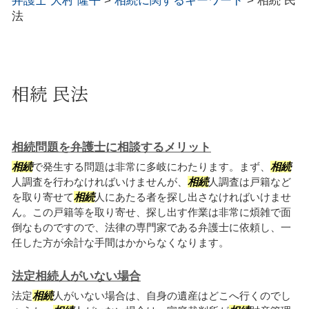
弁護士 大村 隆平
>
相続に関するキーワード
>
相続 民
法
相続 民法
相続問題を弁護士に相談するメリット
相続
で発生する問題は非常に多岐にわたります。まず、
相続
人調査を行わなければいけませんが、
相続
人調査は戸籍など
を取り寄せて
相続
人にあたる者を探し出さなければいけませ
ん。この戸籍等を取り寄せ、探し出す作業は非常に煩雑で面
倒なものですので、法律の専門家である弁護士に依頼し、一
任した方が余計な手間はかからなくなります。
法定相続人がいない場合
法定
相続
人がいない場合は、自身の遺産はどこへ行くのでし